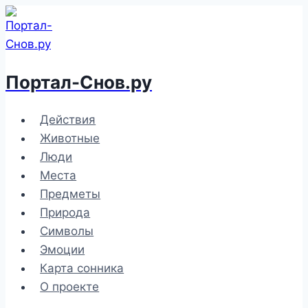
Перейти
к
содержимому
Портал-Снов.ру
Действия
Животные
Люди
Места
Предметы
Природа
Символы
Эмоции
Карта сонника
О проекте