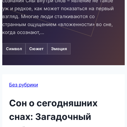
сознания Сны внутри снов – явление не такое
уж и редкое, как может показаться на первый
взгляд. Многие люди сталкиваются со
странным ощущением «вложенности» во сне,
когда осознают,…
Символ
Сюжет
Эмоция
Без рубрики
Сон о сегодняшних
снах: Загадочный