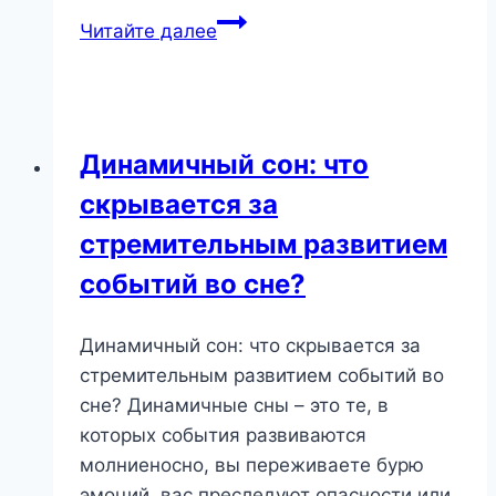
Сон
Читайте далее
о
знакомстве:
новые
возможности
Динамичный сон: что
или
скрывается за
скрытые
страхи?
стремительным развитием
событий во сне?
Динамичный сон: что скрывается за
стремительным развитием событий во
сне? Динамичные сны – это те, в
которых события развиваются
молниеносно, вы переживаете бурю
эмоций, вас преследуют опасности или