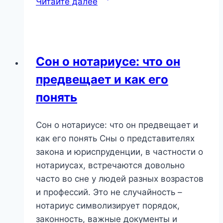
Читайте далее
о
больнице:
что
скрывает
Сон о нотариусе: что он
этот
предвещает и как его
тревожный
образ?
понять
Сон о нотариусе: что он предвещает и
как его понять Сны о представителях
закона и юриспруденции, в частности о
нотариусах, встречаются довольно
часто во сне у людей разных возрастов
и профессий. Это не случайность –
нотариус символизирует порядок,
законность, важные документы и