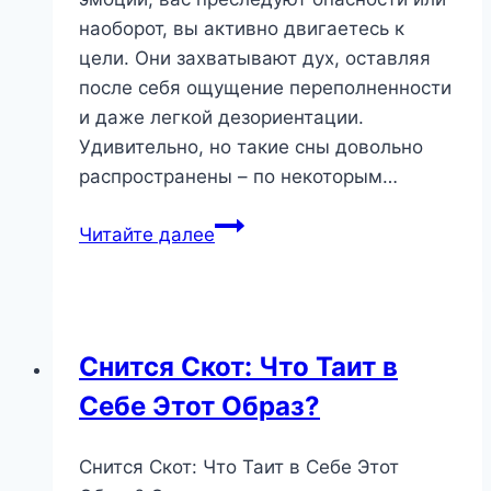
наоборот, вы активно двигаетесь к
цели. Они захватывают дух, оставляя
после себя ощущение переполненности
и даже легкой дезориентации.
Удивительно, но такие сны довольно
распространены – по некоторым…
Динамичный
Читайте далее
сон:
что
скрывается
за
Снится Скот: Что Таит в
стремительным
Себе Этот Образ?
развитием
событий
во
Снится Скот: Что Таит в Себе Этот
сне?