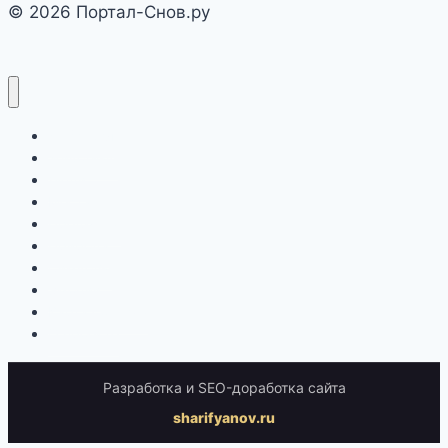
© 2026 Портал-Снов.ру
Действия
Животные
Люди
Места
Предметы
Природа
Символы
Эмоции
Карта сонника
О проекте
Разработка и SEO-доработка сайта
sharifyanov.ru