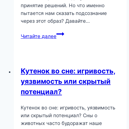
принятие решений. Но что именно
пытается нам сказать подсознание
через этот образ? Давайте…
Сон
Читайте далее
о
нотариусе:
что
он
Кутенок во сне: игривость,
предвещает
уязвимость или скрытый
и
как
потенциал?
его
понять
Кутенок во сне: игривость, уязвимость
или скрытый потенциал? Сны о
животных часто будоражат наше