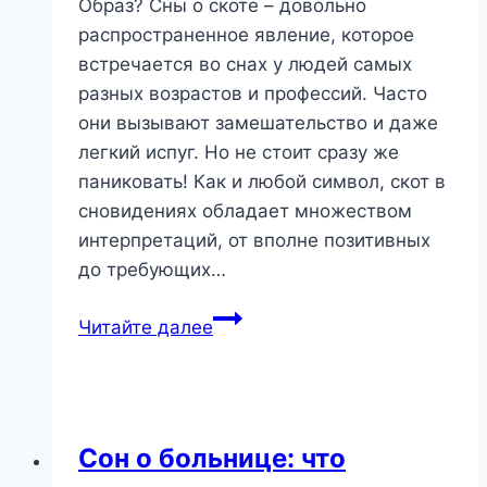
Образ? Сны о скоте – довольно
распространенное явление, которое
встречается во снах у людей самых
разных возрастов и профессий. Часто
они вызывают замешательство и даже
легкий испуг. Но не стоит сразу же
паниковать! Как и любой символ, скот в
сновидениях обладает множеством
интерпретаций, от вполне позитивных
до требующих…
Снится
Читайте далее
Скот:
Что
Таит
в
Сон о больнице: что
Себе