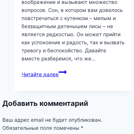
воображение и вызывают множество
вопросов. Сон, в котором вам довелось
повстречаться с кутенком – милым и
беззащитным детенышем лисы – не
является редкостью. Он может прийти
как успокоение и радость, так и вызвать
тревогу и беспокойство. Давайте
вместе разберемся, что же…
Кутенок
Читайте далее
во
сне:
игривость,
Добавить комментарий
уязвимость
или
Ваш адрес email не будет опубликован.
скрытый
Обязательные поля помечены
потенциал?
*