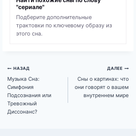
Найти похожие сны по слову
"сериале"
Подберите дополнительные
трактовки по ключевому образу из
этого сна.
Навигация
НАЗАД
ДАЛЕЕ
Музыка Сна:
Сны о картинах: что
по
Симфония
они говорят о вашем
записям
Подсознания или
внутреннем мире
Тревожный
Диссонанс?