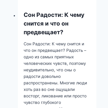
дракона:
мощь,
Сон Радости: К чему
защита
снится и что он
или
скрытые
предвещает?
страхи?
Полный
Сон Радости: К чему снится и
сонник
что он предвещает? Радость –
одно из самых приятных
человеческих чувств, поэтому
неудивительно, что сны о
радости довольно
распространены. Многие люди
хоть раз во сне ощущали
восторг, ликование или просто
чувство глубокого