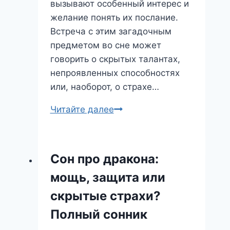
вызывают особенный интерес и
желание понять их послание.
Встреча с этим загадочным
предметом во сне может
говорить о скрытых талантах,
непроявленных способностях
или, наоборот, о страхе…
Загадочные
Читайте далее
ларцы
снов:
что
Сон про дракона:
скрывают
мощь, защита или
ваши
ночные
скрытые страхи?
видения?
Полный сонник