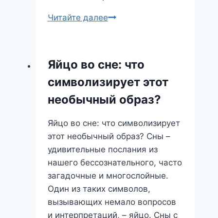
Сон
Читайте далее
о
ремонте:
что
Яйцо во сне: что
он
символизирует этот
предвещает
и
необычный образ?
как
понять
Яйцо во сне: что символизирует
его
этот необычный образ? Сны –
послание
удивительные послания из
нашего бессознательного, часто
загадочные и многослойные.
Один из таких символов,
вызывающих немало вопросов
и интерпретаций, – яйцо. Сны с