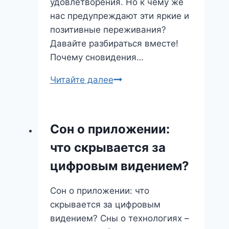
удовлетворения. Но к чему же
нас предупреждают эти яркие и
позитивные переживания?
Давайте разбираться вместе!
Почему сновидения…
Сон
Читайте далее
Радости:
К
чему
Сон о приложении:
снится
что скрывается за
и
что
цифровым видением?
он
предвещает?
Сон о приложении: что
скрывается за цифровым
видением? Сны о технологиях –