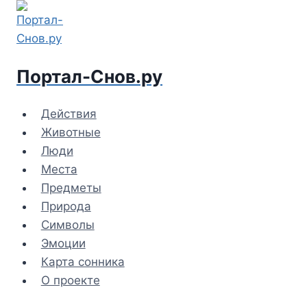
Перейти
к
содержимому
Портал-Снов.ру
Действия
Животные
Люди
Места
Предметы
Природа
Символы
Эмоции
Карта сонника
О проекте