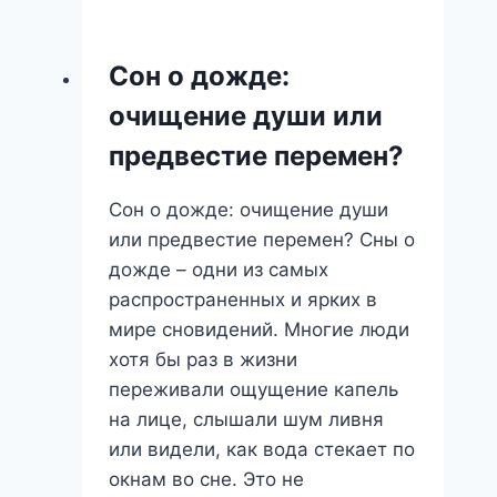
Что
Значит
Сон о дожде:
Этот
очищение души или
Символ
Во
предвестие перемен?
Сне?
Сон о дожде: очищение души
или предвестие перемен? Сны о
дожде – одни из самых
распространенных и ярких в
мире сновидений. Многие люди
хотя бы раз в жизни
переживали ощущение капель
на лице, слышали шум ливня
или видели, как вода стекает по
окнам во сне. Это не