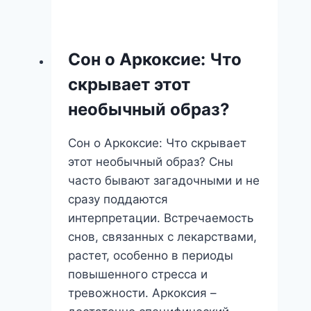
про
билет:
что
Сон о Аркоксие: Что
он
скрывает этот
предвещает
и
необычный образ?
как
его
Сон о Аркоксие: Что скрывает
интерпретировать?
этот необычный образ? Сны
часто бывают загадочными и не
сразу поддаются
интерпретации. Встречаемость
снов, связанных с лекарствами,
растет, особенно в периоды
повышенного стресса и
тревожности. Аркоксия –