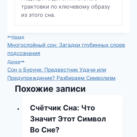
трактовки по ключевому образу
из этого сна.
Навигация
Назад
Многослойный сон: Загадки глубинных слоев
по
подсознания
записям
Далее
Сон о Буруне: Предвестник Удачи или
Предупреждение? Разбираем Символизм
Похожие записи
Счётчик Сна: Что
Значит Этот Символ
Во Сне?