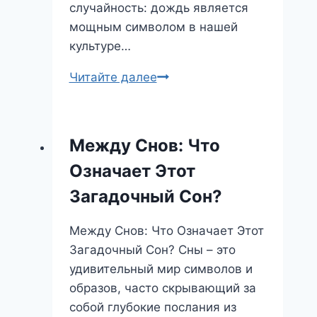
случайность: дождь является
мощным символом в нашей
культуре…
Сон
Читайте далее
о
дожде:
очищение
Между Снов: Что
души
Означает Этот
или
предвестие
Загадочный Сон?
перемен?
Между Снов: Что Означает Этот
Загадочный Сон? Сны – это
удивительный мир символов и
образов, часто скрывающий за
собой глубокие послания из