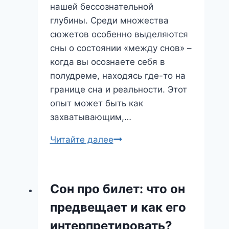
нашей бессознательной
глубины. Среди множества
сюжетов особенно выделяются
сны о состоянии «между снов» –
когда вы осознаете себя в
полудреме, находясь где-то на
границе сна и реальности. Этот
опыт может быть как
захватывающим,…
Между
Читайте далее
Снов:
Что
Означает
Сон про билет: что он
Этот
предвещает и как его
Загадочный
Сон?
интерпретировать?