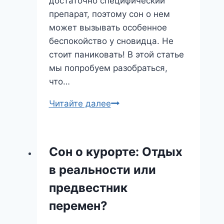
достаточно специфический
препарат, поэтому сон о нем
может вызывать особенное
беспокойство у сновидца. Не
стоит паниковать! В этой статье
мы попробуем разобраться,
что…
Сон
Читайте далее
о
Аркоксие:
Что
Сон о курорте: Отдых
скрывает
в реальности или
этот
необычный
предвестник
образ?
перемен?