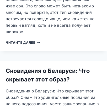
чхве сон. Это слово может быть незнакомо
многим, но поверьте, этот тип сновидений
встречается гораздо чаще, чем кажется на
первый взгляд, хоть и не всегда получает
широкое…
ЧХВЕ
ЧИТАЙТЕ ДАЛЕЕ
СОН:
РАЗГАДЫВАЕМ
ТАИНСТВЕННЫЙ
СОН
О…
Сновидения о Беларуси: Что
(ЧТО
ОН
скрывает этот образ?
ОЗНАЧАЕТ
И
Сновидения о Беларуси: Что скрывает этот
КАК
ЕГО
образ? Сны – это удивительные послания из
ПОНЯТЬ)
нашего подсознания, часто зашифрованные в