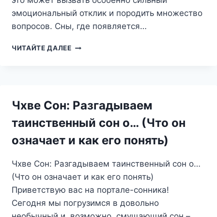
это может вызвать особенно сильный
эмоциональный отклик и породить множество
вопросов. Сны, где появляется…
СНЫ
ЧИТАЙТЕ ДАЛЕЕ
ОБ
ОБЛОМОВЕ:
ЗАБЫВЧИВОСТЬ,
ЛЕНОСТЬ
И
Чхве Сон: Разгадываем
ПОИСК
СЕБЯ
таинственный сон о… (Что он
В
означает и как его понять)
БЕССОЗНАТЕЛЬНОМ
Чхве Сон: Разгадываем таинственный сон о…
(Что он означает и как его понять)
Приветствую вас на портале-сонника!
Сегодня мы погрузимся в довольно
необычный и, возможно, смущающий сон –