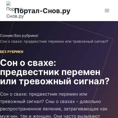
Перейти
Портал-Снов.ру
к
содержимому
Сонник
/
Без рубрики
/
Сон о свахе: предвестник перемен или тревожный сигнал?
БЕЗ РУБРИКИ
Сон о свахе:
предвестник перемен
или тревожный сигнал?
Сон о свахе: предвестник перемен или
тревожный сигнал? Сны о свахах – довольно
распространенное явление, затрагивающее как
мужчин, так и женщин. Они часто вызывают