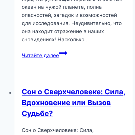
океан на чужой планете, полна
опасностей, загадок и возможностей
для исследования. Неудивительно, что
она находит отражение в наших
сновидениях! Насколько…
Сон
Читайте далее
о
Subnautica:
Погружение
в
Сон о Сверхчеловеке: Сила,
Подсознание
Вдохновение или Вызов
и
Вызовы
Судьбе?
Жизни
Сон о Сверхчеловеке: Сила,