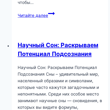
чтобы…
Малиновый
Читайте далее
Сон:
Символ
Страсти,
Искушения
Научный Сон: Раскрываем
и
Потенциал Подсознания
Внутренней
Силы
Научный Сон: Раскрываем Потенциал
Подсознания Сны – удивительный мир,
населенный образами и символами,
которые часто кажутся загадочными и
непонятными. Среди них особое место
занимают научные сны — сновидения, в
которых вы видите формулы,