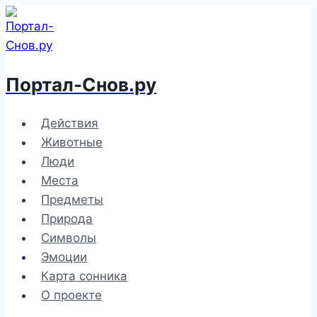
Перейти
к
содержимому
Портал-Снов.ру
Действия
Животные
Люди
Места
Предметы
Природа
Символы
Эмоции
Карта сонника
О проекте