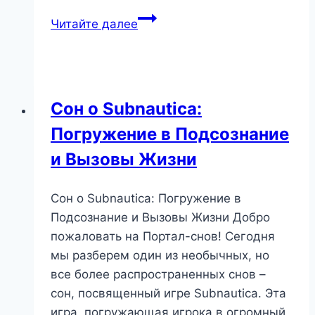
Сосны
Читайте далее
во
сне:
символ
силы,
Сон о Subnautica:
роста
Погружение в Подсознание
и
скрытых
и Вызовы Жизни
опасностей
Сон о Subnautica: Погружение в
Подсознание и Вызовы Жизни Добро
пожаловать на Портал-снов! Сегодня
мы разберем один из необычных, но
все более распространенных снов –
сон, посвященный игре Subnautica. Эта
игра, погружающая игрока в огромный