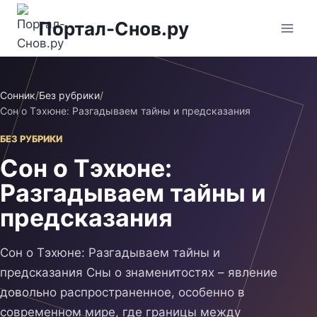
Перейти
Портал-Снов.ру
к
содержимому
Сонник
/
Без рубрики
/
Сон о Тэхюне: Разгадываем тайны и предсказания
БЕЗ РУБРИКИ
Сон о Тэхюне:
Разгадываем тайны и
предсказания
Сон о Тэхюне: Разгадываем тайны и
предсказания Сны о знаменитостях – явление
довольно распространенное, особенно в
современном мире, где границы между