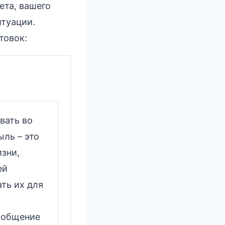
ета, вашего
итуации.
товок:
вать во
ыль – это
зни,
ей
ть их для
 общение