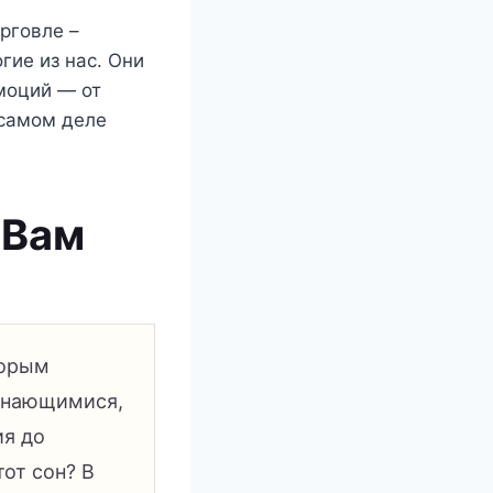
рговле –
гие из нас. Они
моций — от
 самом деле
 Вам
торым
минающимися,
ия до
тот сон? В