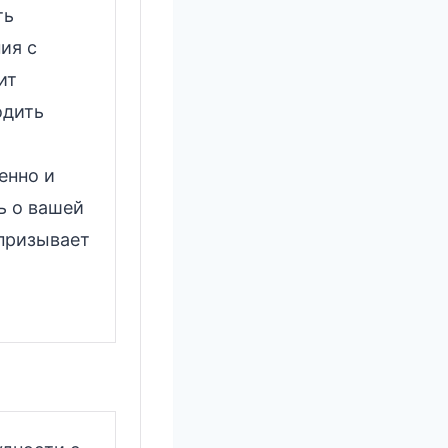
ть
ия с
ит
одить
енно и
ь о вашей
 призывает