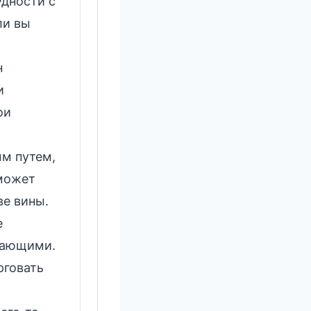
удности с
ли вы
н
и
ои
ым путем,
 может
ве вины.
е
жающими.
рговать