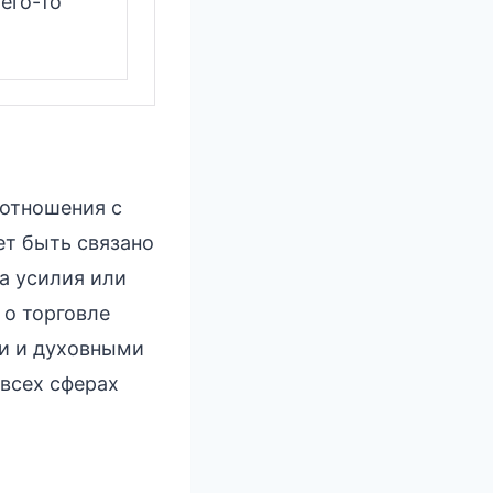
его-то
 отношения с
т быть связано
а усилия или
 о торговле
и и духовными
 всех сферах