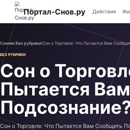
Перейти
Портал-Снов.ру
к
Действия
Жи
содержимому
Сонник
/
Без рубрики
/
Сон о Торговле: Что Пытается Вам Сообщи
БЕЗ РУБРИКИ
Сон о Торговл
Пытается Ва
Подсознание
Сон о Торговле: Что Пытается Вам Сообщить П