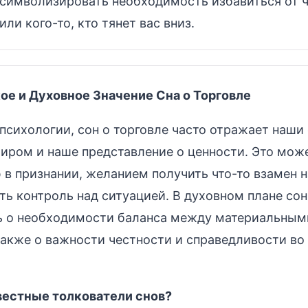
символизировать необходимость избавиться от ч
или кого-то, кто тянет вас вниз.
ое и Духовное Значение Сна о Торговле
 психологии, сон о торговле часто отражает наши
ром и наше представление о ценности. Это може
 в признании, желанием получить что-то взамен н
ть контроль над ситуацией. В духовном плане сон
ь о необходимости баланса между материальным
также о важности честности и справедливости во
вестные толкователи снов?