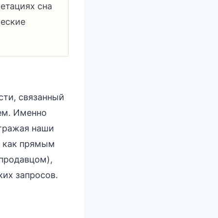
ретациях сна
ческие
сти, связанный
ем. Именно
отражая наши
ь как прямым
продавцом),
их запросов.