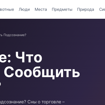
вотные
Люди
Места
Предметы
Природа
Си
ть Подсознание?
е: Что
м Сообщить
?
одсознание? Сны о торговле –