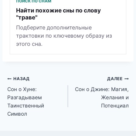
ПОИСК ПО СНАМ
Найти похожие сны по слову
"траве"
Подберите дополнительные
трактовки по ключевому образу из
этого сна.
Навигация
НАЗАД
ДАЛЕЕ
Сон о Хуне:
Сон о Джине: Магия,
по
Разгадываем
Желания и
записям
Таинственный
Потенциал
Символ