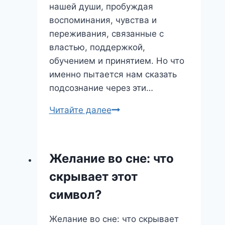
нашей души, пробуждая
воспоминания, чувства и
переживания, связанные с
властью, поддержкой,
обучением и принятием. Но что
именно пытается нам сказать
подсознание через эти…
Сон
Читайте далее
про
старшую:
что
Желание во сне: что
он
скрывает этот
предвещает
и
символ?
как
его
Желание во сне: что скрывает