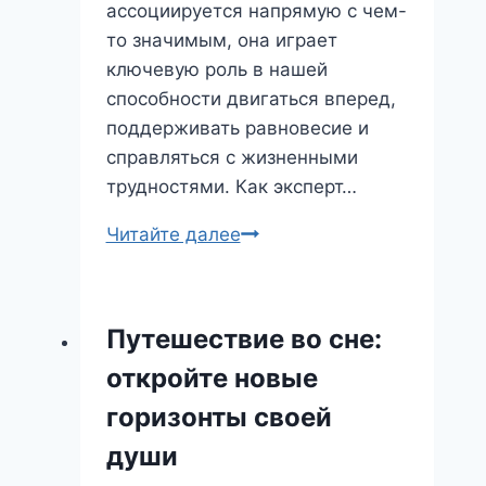
ассоциируется напрямую с чем-
то значимым, она играет
ключевую роль в нашей
способности двигаться вперед,
поддерживать равновесие и
справляться с жизненными
трудностями. Как эксперт…
Колено
Читайте далее
во
сне:
поддержка,
Путешествие во сне:
устойчивость
откройте новые
и
скрытые
горизонты своей
конфликты
души