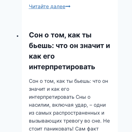
Путешествие
Читайте далее
во
сне:
откройте
Сон о том, как ты
новые
бьешь: что он значит и
горизонты
своей
как его
души
интерпретировать
Сон о том, как ты бьешь: что он
значит и как его
интерпретировать Сны о
насилии, включая удар, – одни
из самых распространенных и
вызывающих тревогу во сне. Не
стоит паниковать! Сам факт