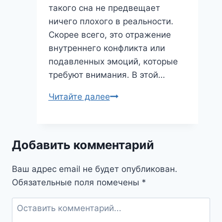
такого сна не предвещает
ничего плохого в реальности.
Скорее всего, это отражение
внутреннего конфликта или
подавленных эмоций, которые
требуют внимания. В этой…
Сон
Читайте далее
о
том,
как
Добавить комментарий
ты
бьешь:
Ваш адрес email не будет опубликован.
что
Обязательные поля помечены
*
он
значит
и