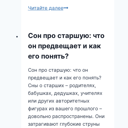
Ужас
Читайте далее
в
царстве
Морфея:
Сон про старшую: что
Что
он предвещает и как
означает
сон
его понять?
о
монстре?
Сон про старшую: что он
предвещает и как его понять?
Сны о старших – родителях,
бабушках, дедушках, учителях
или других авторитетных
фигурах из вашего прошлого –
довольно распространены. Они
затрагивают глубокие струны