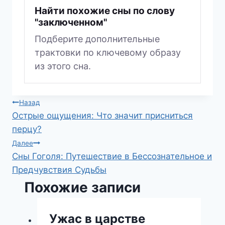
Найти похожие сны по слову
"заключенном"
Подберите дополнительные
трактовки по ключевому образу
из этого сна.
Навигация
Назад
Острые ощущения: Что значит присниться
по
перцу?
записям
Далее
Сны Гоголя: Путешествие в Бессознательное и
Предчувствия Судьбы
Похожие записи
Ужас в царстве