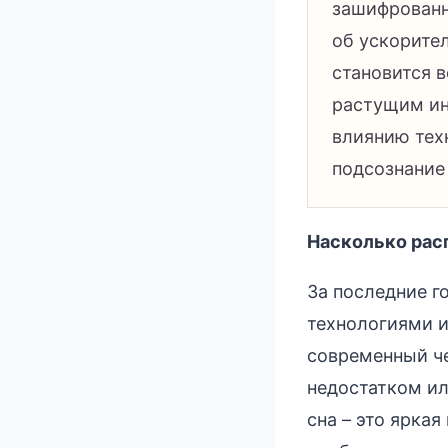
зашифрованн
об ускорител
становится 
растущим ин
влиянию техн
подсознание
Насколько рас
За последние г
технологиями и
современный че
недостатком ил
сна – это ярка