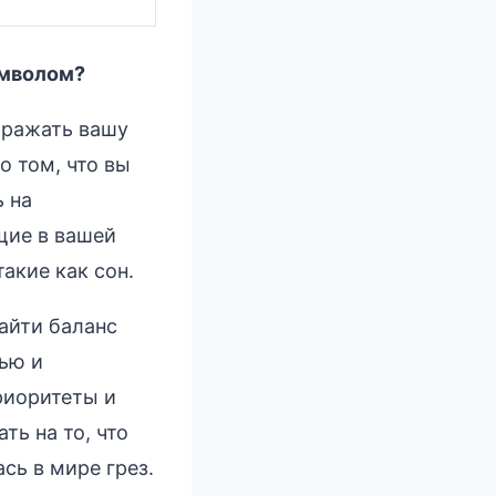
имволом?
тражать вашу
о том, что вы
 на
щие в вашей
акие как сон.
айти баланс
ью и
риоритеты и
ть на то, что
сь в мире грез.