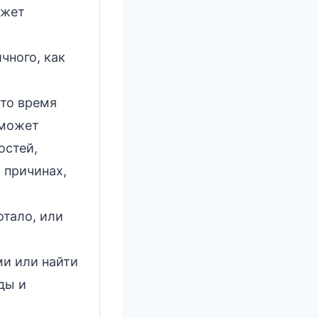
ожет
чного, как
что время
 может
остей,
 причинах,
отало, или
ми или найти
ды и