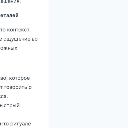
решения.
деталей
то контекст.
ше ощущение во
зможных
во, которое
т говорить о
са.
быстрый
м-то ритуале