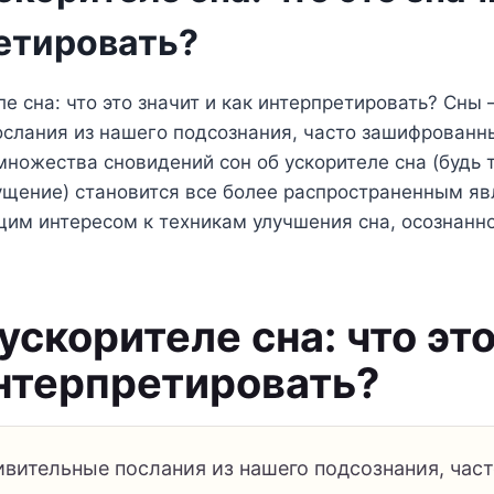
етировать?
е сна: что это значит и как интерпретировать? Сны –
слания из нашего подсознания, часто зашифрованн
множества сновидений сон об ускорителе сна (будь т
ущение) становится все более распространенным яв
щим интересом к техникам улучшения сна, осознанн
ускорителе сна: что эт
интерпретировать?
ивительные послания из нашего подсознания, час