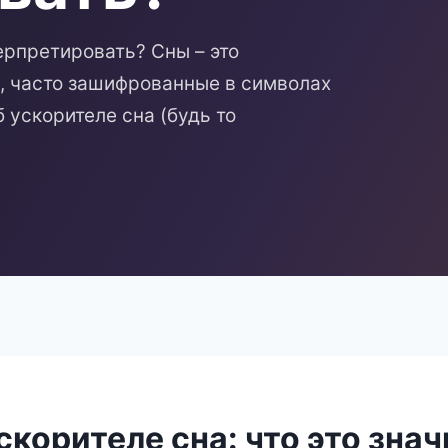
терпретировать? Сны – это
, часто зашифрованные в символах
 ускорителе сна (будь то
скорителе сна: что это знач