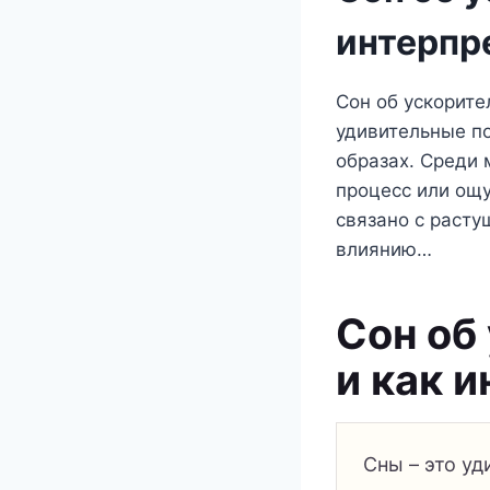
интерпр
Сон об ускорител
удивительные по
образах. Среди 
процесс или ощ
связано с расту
влиянию…
Сон об 
и как 
Сны – это уд