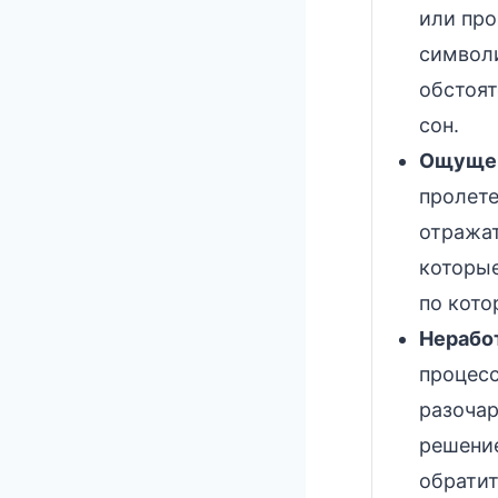
или про
символи
обстоят
сон.
Ощущен
пролете
отражат
которые
по кото
Нерабо
процесс
разочар
решение
обратит