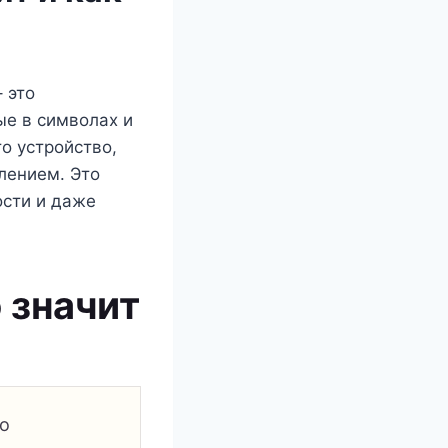
 это
ые в символах и
о устройство,
лением. Это
ости и даже
о значит
то