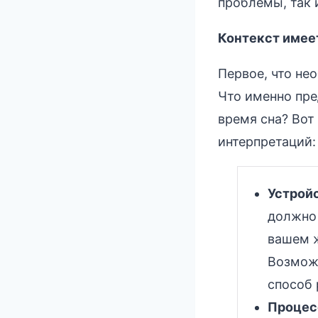
проблемы, так 
Контекст имеет
Первое, что не
Что именно пре
время сна? Вот
интерпретаций:
Устройс
должно 
вашем ж
Возможн
способ 
Процес