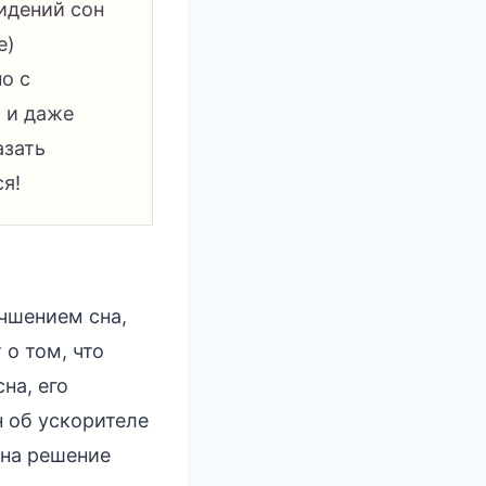
идений сон
е)
о с
 и даже
азать
я!
учшением сна,
 о том, что
на, его
 об ускорителе
 на решение