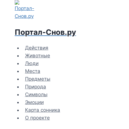
Перейти
к
содержимому
Портал-Снов.ру
Действия
Животные
Люди
Места
Предметы
Природа
Символы
Эмоции
Карта сонника
О проекте