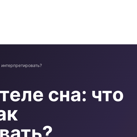
ак интерпретировать?
теле сна: что
ак
вать?