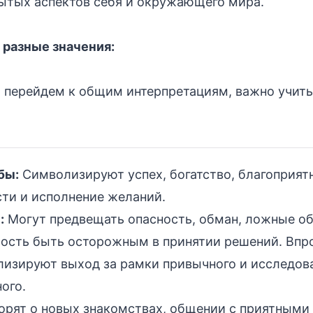
ытых аспектов себя и окружающего мира.
 разные значения:
 перейдем к общим интерпретациям, важно учиты
бы:
Символизируют успех, богатство, благоприят
ти и исполнение желаний.
:
Могут предвещать опасность, обман, ложные о
ость быть осторожным в принятии решений. Впро
лизируют выход за рамки привычного и исследов
ого.
орят о новых знакомствах, общении с приятными