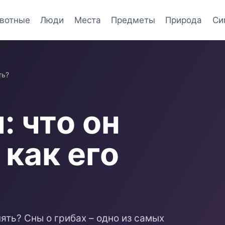
вотные
Люди
Места
Предметы
Природа
Си
ть?
: что он
как его
нять? Сны о грибах – одно из самых