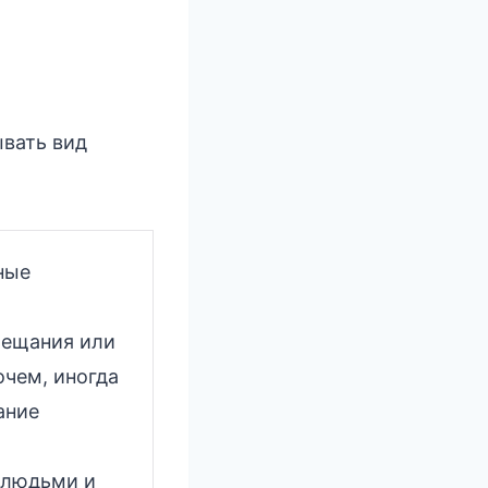
вать вид
ные
бещания или
чем, иногда
ание
 людьми и