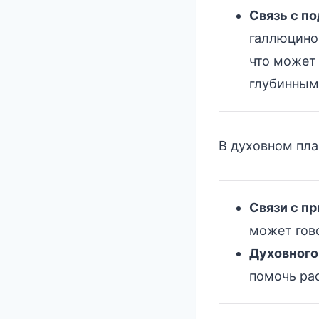
Связь с п
галлюциног
что может 
глубинным
В духовном пла
Связи с пр
может гов
Духовного
помочь ра