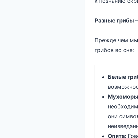
к познанию скр
Разные грибы –
Прежде чем мы
грибов во сне:
Белые гри
возможнос
Мухоморы
необходим
они симво
неизведанн
Опята:
Гов