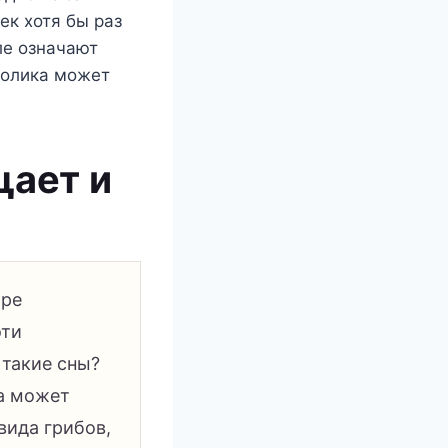
ек хотя бы раз
ле означают
мволика может
щает и
ире
эти
 такие сны?
ка может
вида грибов,