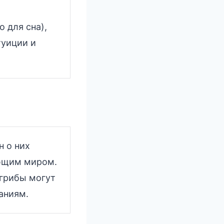
 для сна),
туиции и
н о них
ающим миром.
 грибы могут
аниям.