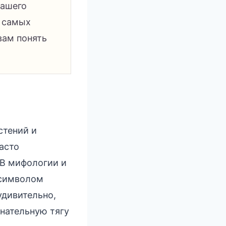
вашего
в самых
вам понять
стений и
асто
 В мифологии и
 символом
удивительно,
знательную тягу