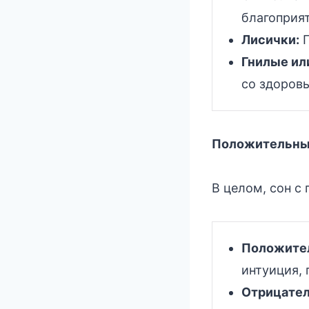
благоприя
Лисички:
П
Гнилые ил
со здоров
Положительные
В целом, сон с
Положител
интуиция, 
Отрицател