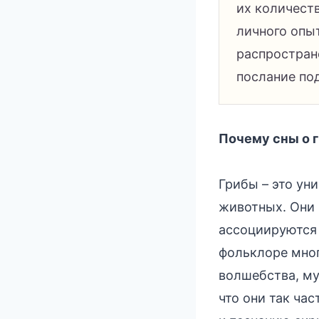
их количеств
личного опыт
распростран
послание по
Почему сны о 
Грибы – это ун
животных. Они 
ассоциируются 
фольклоре мно
волшебства, му
что они так ча