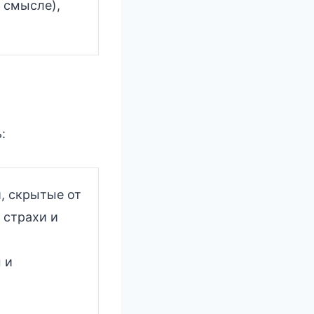
м смысле),
:
, скрытые от
 страхи и
 и