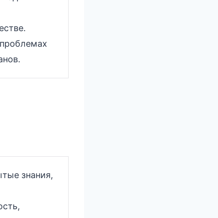
естве.
проблемах
анов.
ытые знания,
ость,