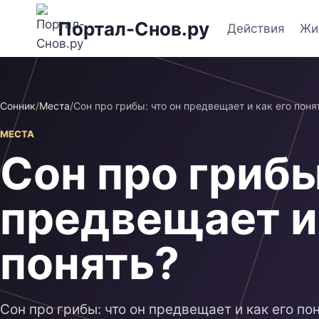
Перейти
Портал-Снов.ру
к
Действия
Жи
содержимому
Сонник
/
Места
/
Сон про грибы: что он предвещает и как его поня
МЕСТА
Сон про грибы
предвещает и 
понять?
Сон про грибы: что он предвещает и как его по