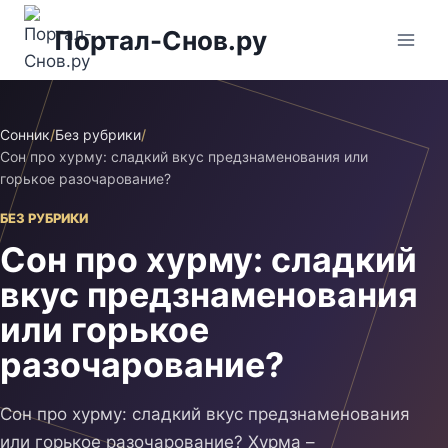
Перейти
Портал-Снов.ру
к
содержимому
Сонник
/
Без рубрики
/
Сон про хурму: сладкий вкус предзнаменования или
горькое разочарование?
БЕЗ РУБРИКИ
Сон про хурму: сладкий
вкус предзнаменования
или горькое
разочарование?
Сон про хурму: сладкий вкус предзнаменования
или горькое разочарование? Хурма –