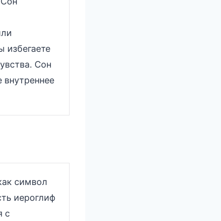
 Сон
или
ы избегаете
увства. Сон
е внутреннее
как символ
сть иероглиф
я с