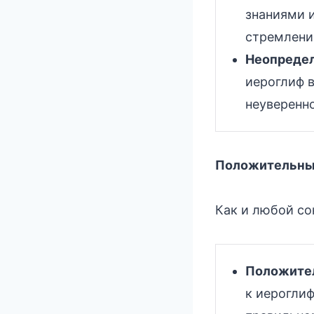
знаниями 
стремлении
Неопредел
иероглиф 
неуверенн
Положительные
Как и любой со
Положител
к иероглиф