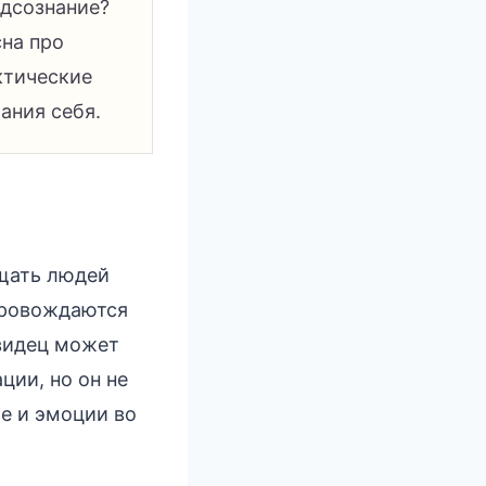
одсознание?
сна про
ктические
ания себя.
ещать людей
опровождаются
видец может
ции, но он не
е и эмоции во