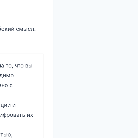
убокий смысл.
а то, что вы
одимо
ано с
оции и
ифровать их
стью,