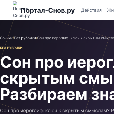
Перейти
Портал-Снов.ру
к
Действия
Жи
содержимому
Сонник
/
Без рубрики
/
Сон про иероглиф: ключ к скрытым смысл
БЕЗ РУБРИКИ
Сон про иерог
скрытым смы
Разбираем зн
Сон про иероглиф: ключ к скрытым смыслам? Р