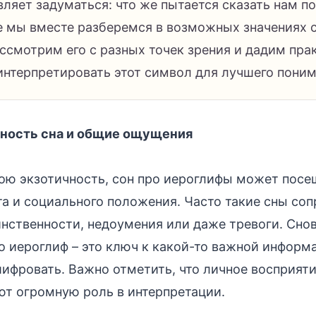
вляет задуматься: что же пытается сказать нам п
ье мы вместе разберемся в возможных значениях 
ассмотрим его с разных точек зрения и дадим пра
интерпретировать этот символ для лучшего поним
ность сна и общие ощущения
ою экзотичность, сон про иероглифы может пос
та и социального положения. Часто такие сны с
нственности, недоумения или даже тревоги. Сно
то иероглиф – это ключ к какой-то важной информа
ифровать. Важно отметить, что личное восприяти
ют огромную роль в интерпретации.