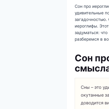
Сон про иерогли
удивительные по
загадочностью.
иероглифы. Этот
задуматься: что
разберемся в в
Сон пр
смысла
Сны – это уд
окутанные з
доводится в