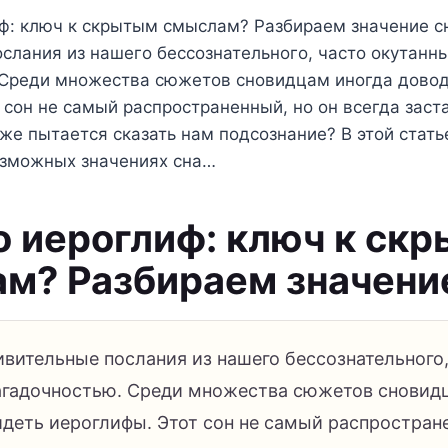
ф: ключ к скрытым смыслам? Разбираем значение сн
слания из нашего бессознательного, часто окутанн
 Среди множества сюжетов сновидцам иногда довод
 сон не самый распространенный, но он всегда заст
 же пытается сказать нам подсознание? В этой стат
озможных значениях сна…
о иероглиф: ключ к ск
м? Разбираем значени
ивительные послания из нашего бессознательного,
агадочностью. Среди множества сюжетов сновид
идеть иероглифы. Этот сон не самый распростране