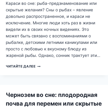
СНОВИДЕНИЯХ
Караси во сне: рыба-предзнаменование или
скрытые желания? Сны о рыбах – явление
довольно распространенное, и караси не
исключение. Многие люди хоть раз в жизни
видели их в своих ночных видениях. Это
может быть связано с воспоминаниями о
рыбалке, детскими летними каникулами или
просто с любовью к вкусному блюду из
жареной рыбы. Однако, сонник трактует эти…
КАРАСИ
ЧИТАЙТЕ ДАЛЕЕ
ВО
СНЕ:
РЫБА-
ПРЕДЗНАМЕНОВАНИЕ
ИЛИ
Чернозем во сне: плодородная
СКРЫТЫЕ
ЖЕЛАНИЯ?
почва для перемен или скрытые