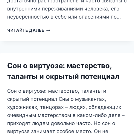
достаточно распространены и часто связаны с
внутренними переживаниями человека, его
неуверенностью в себе или опасениями по…
ОБВИНЕНИЕ
ЧИТАЙТЕ ДАЛЕЕ
ВО
СНЕ:
ЧТО
СКРЫВАЕТСЯ
ЗА
Сон о виртуозе: мастерство,
ЭТИМ
КОШМАРОМ?
таланты и скрытый потенциал
Сон о виртуозе: мастерство, таланты и
скрытый потенциал Сны о музыкантах,
художниках, танцорах – людях, обладающих
очевидным мастерством в каком-либо деле –
приходят людям довольно часто. Но сон о
виртуозе занимает особое место. Он не