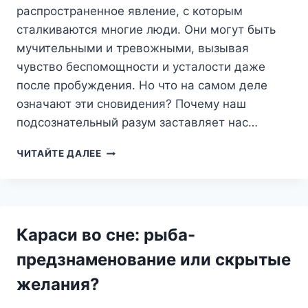
распространенное явление, с которым
сталкиваются многие люди. Они могут быть
мучительными и тревожными, вызывая
чувство беспомощности и усталости даже
после пробуждения. Но что на самом деле
означают эти сновидения? Почему наш
подсознательный разум заставляет нас…
ДЕПРИВАЦИЯ
ЧИТАЙТЕ ДАЛЕЕ
СНА
ВО
СНЕ:
КОГДА
НЕХВАТКА
Караси во сне: рыба-
СНА
ПРЕСЛЕДУЕТ
предзнаменование или скрытые
ВАС
желания?
ДАЖЕ
В