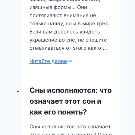
изящные формы… Они
притягивают внимание не
только наяву, но и в мире грез.
Если вам довелось увидеть
украшение во сне, не спешите
отмахиваться от этого как от…
Сонник
Читайте далее
Украшение:
Что
скрывают
Сны исполняются: что
блеск
означает этот сон и
и
красота
как его понять?
в
ваших
Сны исполняются: что означает
сновидениях?
этот сон и как его понять? Сон о