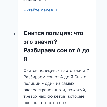
Секреты
Читайте далее
Подсознания:
Что
Означает
Снится полиция: что
Хентай
это значит?
Сон?
Разбор
Разбираем сон от А до
и
Я
Толкование
Снится полиция: что это значит?
Разбираем сон от А до Я Сны о
полиции – один из самых
распространенных и, пожалуй,
тревожных сюжетов, которые
посещают нас во сне.