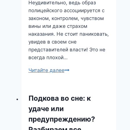
Неудивительно, ведь образ
полицейского ассоциируется с
законом, контролем, чувством
вины или даже страхом
наказания. Не стоит паниковать,
увидев в своем сне
представителей власти! Это не
всегда плохой…
Снится
Читайте далее
полиция:
что
это
Подкова во сне: к
значит?
удаче или
Разбираем
сон
предупреждению?
от
Разбираем все