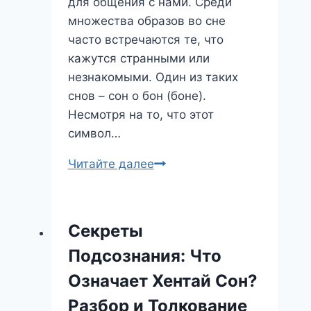
для общения с нами. Среди
множества образов во сне
часто встречаются те, что
кажутся странными или
незнакомыми. Один из таких
снов – сон о бон (боне).
Несмотря на то, что этот
символ…
Сон
Читайте далее
о
бон:
что
Секреты
он
Подсознания: Что
предвещает
и
Означает Хентай Сон?
как
Разбор и Толкование