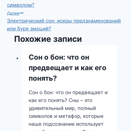
по
символом?
записям
Далее
Электрический сон: искры предзнаменований
или буря эмоций?
Похожие записи
Сон о бон: что он
предвещает и как его
понять?
Сон о бон: что он предвещает и
как его понять? Сны – это
удивительный мир, полный
символов и метафор, которые
наше подсознание использует