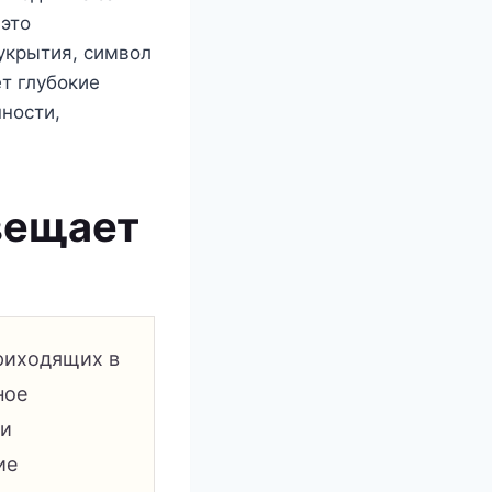
это
 укрытия, символ
т глубокие
ности,
двещает
приходящих в
ное
 и
ие