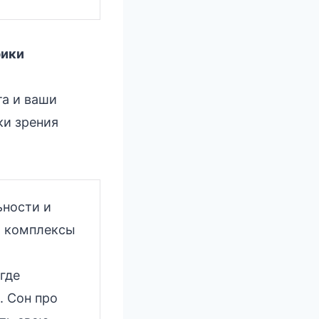
рики
та и ваши
ки зрения
ьности и
, комплексы
где
. Сон про