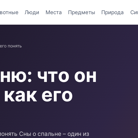
вотные
Люди
Места
Предметы
Природа
Си
его понять
ню: что он
как его
понять Сны о спальне – один из