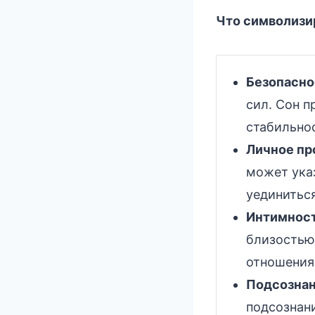
Что символизир
Безопасно
сил. Сон п
стабильно
Личное пр
может ука
уединитьс
Интимност
близостью
отношения 
Подсознан
подсознан