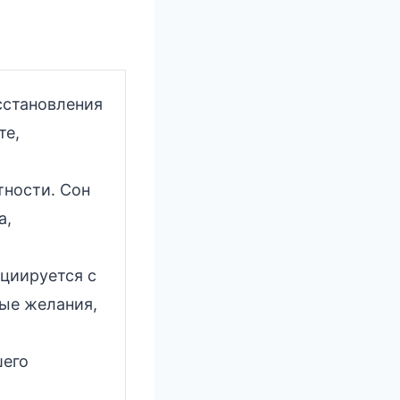
сстановления
те,
тности. Сон
а,
циируется с
ые желания,
шего