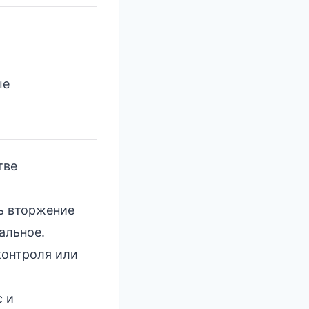
ые
тве
ь вторжение
альное.
контроля или
с и