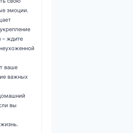
ять свою
ые эмоции.
щает
 укрепление
 – ждите
 неухоженной
ет ваше
ние важных
 домашний
сли вы
 жизнь.