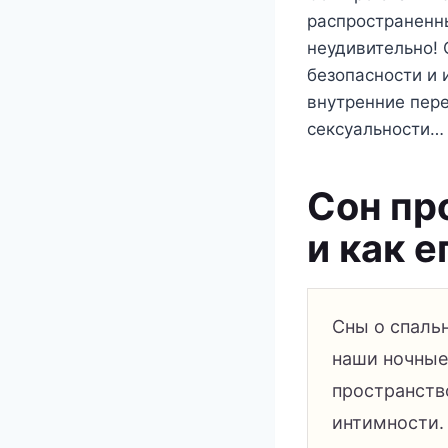
распространенн
неудивительно! 
безопасности и 
внутренние пер
сексуальности…
Сон пр
и как е
Сны о спаль
наши ночные 
пространств
интимности.