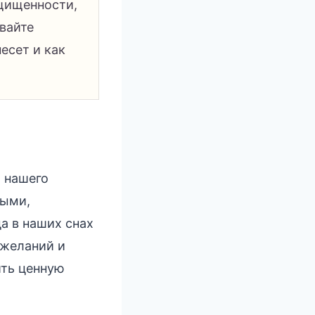
ащищенности,
вайте
есет и как
а нашего
мыми,
а в наших снах
 желаний и
ить ценную