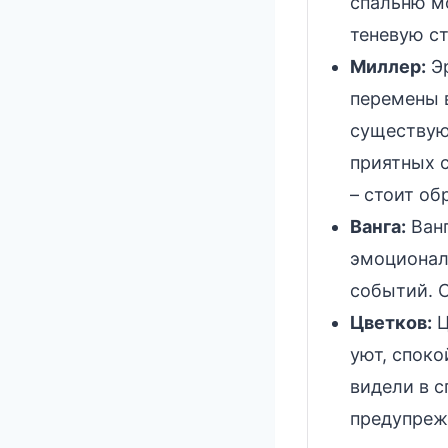
спальню м
теневую с
Миллер:
Эр
перемены 
существую
приятных 
– стоит об
Ванга:
Ванг
эмоционал
событий. С
Цветков:
Ц
уют, споко
видели в с
предупреж