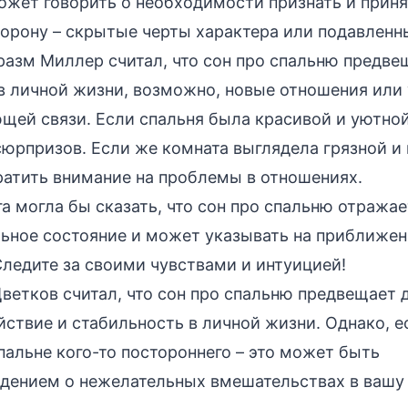
ожет говорить о необходимости признать и прин
торону – скрытые черты характера или подавленн
азм Миллер считал, что сон про спальню предве
в личной жизни, возможно, новые отношения или
щей связи. Если спальня была красивой и уютной
сюрпризов. Если же комната выглядела грязной и
ратить внимание на проблемы в отношениях.
а могла бы сказать, что сон про спальню отража
ьное состояние и может указывать на приближе
ледите за своими чувствами и интуицией!
ветков считал, что сон про спальню предвещает
йствие и стабильность в личной жизни. Однако, е
пальне кого-то постороннего – это может быть
дением о нежелательных вмешательствах в вашу