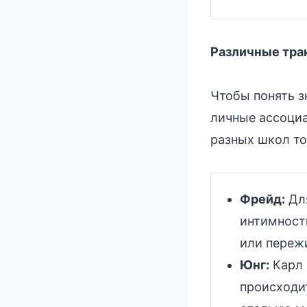
Различные трак
Чтобы понять з
личные ассоциа
разных школ то
Фрейд:
Для
интимност
или переж
Юнг:
Карл 
происходит