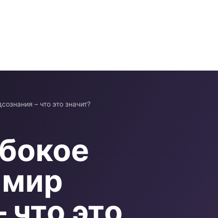
сознания – что это значит?
убокое
 мир
 что это