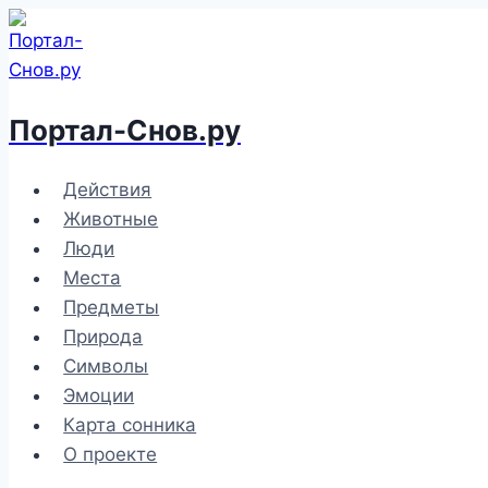
Перейти
к
содержимому
Портал-Снов.ру
Действия
Животные
Люди
Места
Предметы
Природа
Символы
Эмоции
Карта сонника
О проекте