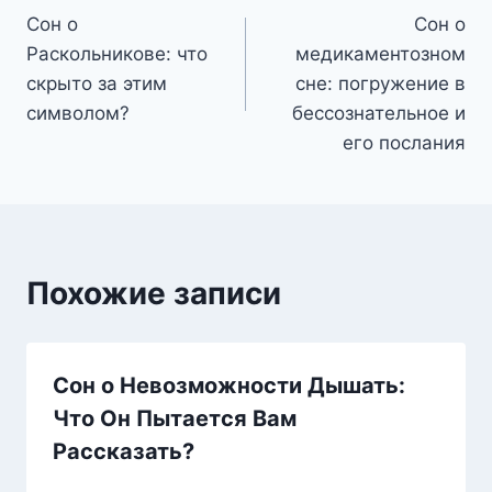
Сон о
Сон о
по
Раскольникове: что
медикаментозном
записям
скрыто за этим
сне: погружение в
символом?
бессознательное и
его послания
Похожие записи
Сон о Невозможности Дышать:
Что Он Пытается Вам
Рассказать?