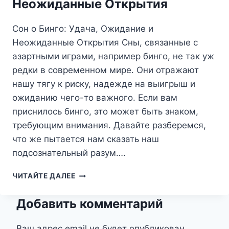
Неожиданные Открытия
НОВЫХ
НАЧИНАНИЙ
Сон о Бинго: Удача, Ожидание и
Неожиданные Открытия Сны, связанные с
азартными играми, например бинго, не так уж
редки в современном мире. Они отражают
нашу тягу к риску, надежде на выигрыш и
ожиданию чего-то важного. Если вам
приснилось бинго, это может быть знаком,
требующим внимания. Давайте разберемся,
что же пытается нам сказать наш
подсознательный разум….
СОН
ЧИТАЙТЕ ДАЛЕЕ
О
БИНГО:
Добавить комментарий
УДАЧА,
ОЖИДАНИЕ
И
Ваш адрес email не будет опубликован.