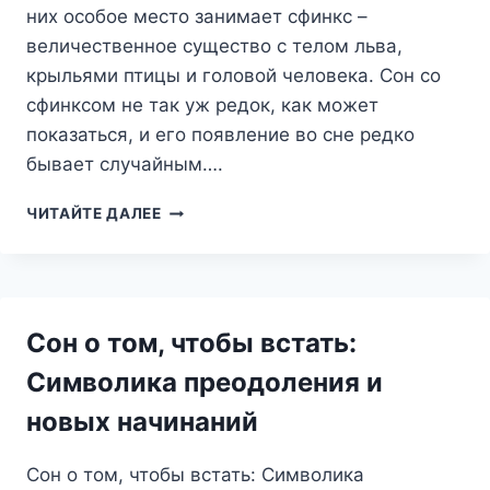
них особое место занимает сфинкс –
величественное существо с телом льва,
крыльями птицы и головой человека. Сон со
сфинксом не так уж редок, как может
показаться, и его появление во сне редко
бывает случайным….
СФИНКС
ЧИТАЙТЕ ДАЛЕЕ
ВО
СНЕ:
ЗАГАДКА
ПОДСОЗНАНИЯ
И
Сон о том, чтобы встать:
ПУТЬ
К
Символика преодоления и
СЕБЕ
новых начинаний
Сон о том, чтобы встать: Символика