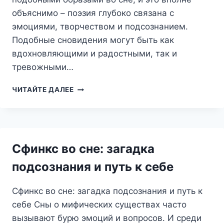
объяснимо – поэзия глубоко связана с
эмоциями, творчеством и подсознанием.
Подобные сновидения могут быть как
вдохновляющими и радостными, так и
тревожными…
СТИХ-
ЧИТАЙТЕ ДАЛЕЕ
СОН:
ЗАГАДОЧНЫЙ
ГОСТЬ
ИЗ
ПОДСОЗНАНИЯ
Сфинкс во сне: загадка
–
ЧТО
подсознания и путь к себе
ОН
ПРЕДВЕЩАЕТ?
Сфинкс во сне: загадка подсознания и путь к
себе Сны о мифических существах часто
вызывают бурю эмоций и вопросов. И среди