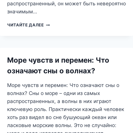
распространенный, он может быть невероятно
значимым…
СОН
ЧИТАЙТЕ ДАЛЕЕ
О
ТОРГОВЦЕ
СНАМИ:
КТО
ОН
Море чувств и перемен: Что
И
ЧТО
означают сны о волнах?
ХОЧЕТ
ВАМ
Море чувств и перемен: Что означают сны о
СКАЗАТЬ?
волнах? Сны о море – одни из самых
распространенных, а волны в них играют
ключевую роль. Практически каждый человек
хоть раз видел во сне бушующий океан или
ласковые морские волны. Это не случайно: