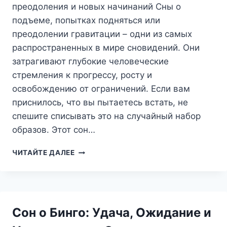
преодоления и новых начинаний Сны о
подъеме, попытках подняться или
преодолении гравитации – одни из самых
распространенных в мире сновидений. Они
затрагивают глубокие человеческие
стремления к прогрессу, росту и
освобождению от ограничений. Если вам
приснилось, что вы пытаетесь встать, не
спешите списывать это на случайный набор
образов. Этот сон…
СОН
ЧИТАЙТЕ ДАЛЕЕ
О
ТОМ,
ЧТОБЫ
ВСТАТЬ:
СИМВОЛИКА
Сон о Бинго: Удача, Ожидание и
ПРЕОДОЛЕНИЯ
И