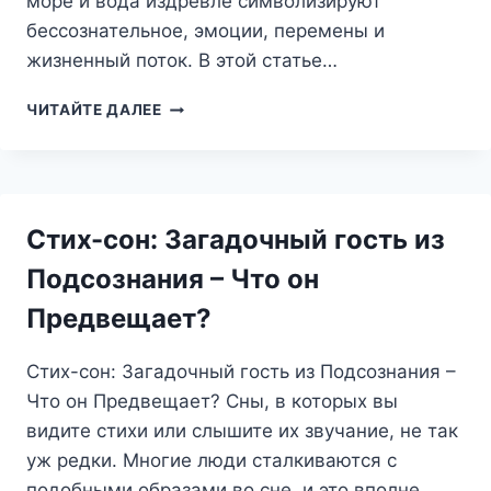
море и вода издревле символизируют
бессознательное, эмоции, перемены и
жизненный поток. В этой статье…
МОРЕ
ЧИТАЙТЕ ДАЛЕЕ
ЧУВСТВ
И
ПЕРЕМЕН:
ЧТО
ОЗНАЧАЮТ
Стих-сон: Загадочный гость из
СНЫ
О
Подсознания – Что он
ВОЛНАХ?
Предвещает?
Стих-сон: Загадочный гость из Подсознания –
Что он Предвещает? Сны, в которых вы
видите стихи или слышите их звучание, не так
уж редки. Многие люди сталкиваются с
подобными образами во сне, и это вполне