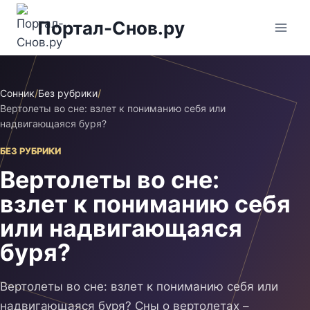
Перейти
Портал-Снов.ру
к
содержимому
Сонник
/
Без рубрики
/
Вертолеты во сне: взлет к пониманию себя или
надвигающаяся буря?
БЕЗ РУБРИКИ
Вертолеты во сне:
взлет к пониманию себя
или надвигающаяся
буря?
Вертолеты во сне: взлет к пониманию себя или
надвигающаяся буря? Сны о вертолетах –