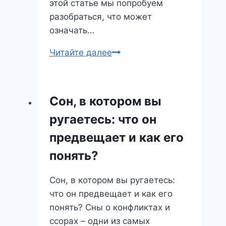
этой статье мы попробуем
разобраться, что может
означать…
Личинки
Читайте далее
во
сне:
неприятный
Сон, в котором вы
сюрприз
ругаетесь: что он
или
скрытый
предвещает и как его
потенциал?
понять?
Сон, в котором вы ругаетесь:
что он предвещает и как его
понять? Сны о конфликтах и
ссорах – одни из самых