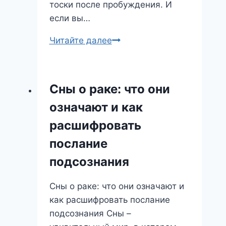
тоски после пробуждения. И
если вы…
Сон
Читайте далее
о
несбывшемся:
Разочарование,
Сны о раке: что они
Надежда
означают и как
и
Внутренний
расшифровать
Поиск
послание
подсознания
Сны о раке: что они означают и
как расшифровать послание
подсознания Сны –