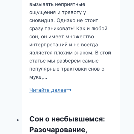
вызывать неприятные
ощущения и тревогу у
сновидца. Однако не стоит
сразу паниковать! Как и любой
сон, он имеет множество
интерпретаций и не всегда
является плохим знаком. В этой
статье мы разберем самые
популярные трактовки снов о
муке,…
Сны
Читайте далее
о
муке:
горький
Сон о несбывшемся:
привкус
Разочарование,
тревоги