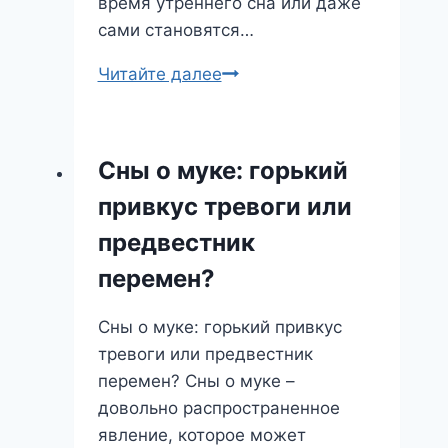
время утреннего сна или даже
сами становятся…
Утренний
Читайте далее
сон
во
сне:
Сны о муке: горький
что
привкус тревоги или
скрывает
этот
предвестник
загадочный
перемен?
образ?
Сны о муке: горький привкус
тревоги или предвестник
перемен? Сны о муке –
довольно распространенное
явление, которое может