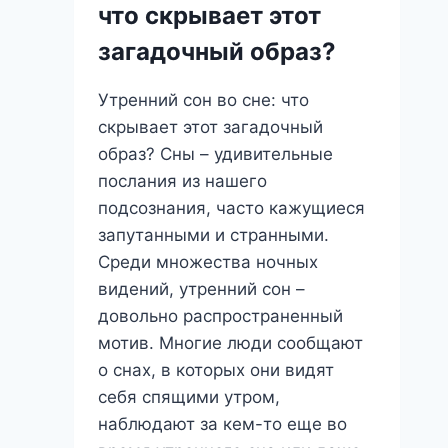
что скрывает этот
что
он
загадочный образ?
предвещает
и
Утренний сон во сне: что
как
скрывает этот загадочный
его
образ? Сны – удивительные
понять?
послания из нашего
подсознания, часто кажущиеся
запутанными и странными.
Среди множества ночных
видений, утренний сон –
довольно распространенный
мотив. Многие люди сообщают
о снах, в которых они видят
себя спящими утром,
наблюдают за кем-то еще во