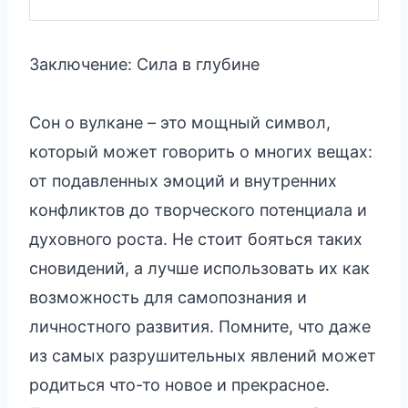
Заключение: Сила в глубине
Сон о вулкане – это мощный символ,
который может говорить о многих вещах:
от подавленных эмоций и внутренних
конфликтов до творческого потенциала и
духовного роста. Не стоит бояться таких
сновидений, а лучше использовать их как
возможность для самопознания и
личностного развития. Помните, что даже
из самых разрушительных явлений может
родиться что-то новое и прекрасное.