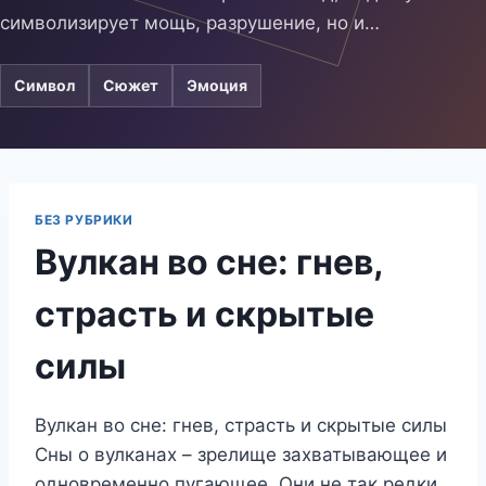
символизирует мощь, разрушение, но и…
Символ
Сюжет
Эмоция
БЕЗ РУБРИКИ
Вулкан во сне: гнев,
страсть и скрытые
силы
Вулкан во сне: гнев, страсть и скрытые силы
Сны о вулканах – зрелище захватывающее и
одновременно пугающее. Они не так редки,