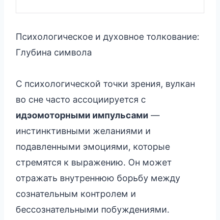
Психологическое и духовное толкование:
Глубина символа
С психологической точки зрения, вулкан
во сне часто ассоциируется с
идэомоторными импульсами
—
инстинктивными желаниями и
подавленными эмоциями, которые
стремятся к выражению. Он может
отражать внутреннюю борьбу между
сознательным контролем и
бессознательными побуждениями.