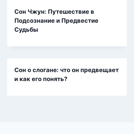
Сон Чжун: Путешествие в
Подсознание и Предвестие
Судьбы
Сон о слогане: что он предвещает
и как его понять?