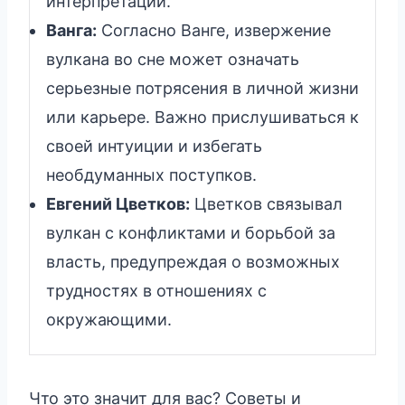
интерпретации.
Ванга:
Согласно Ванге, извержение
вулкана во сне может означать
серьезные потрясения в личной жизни
или карьере. Важно прислушиваться к
своей интуиции и избегать
необдуманных поступков.
Евгений Цветков:
Цветков связывал
вулкан с конфликтами и борьбой за
власть, предупреждая о возможных
трудностях в отношениях с
окружающими.
Что это значит для вас? Советы и