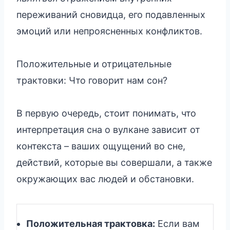
переживаний сновидца, его подавленных
эмоций или непроясненных конфликтов.
Положительные и отрицательные
трактовки: Что говорит нам сон?
В первую очередь, стоит понимать, что
интерпретация сна о вулкане зависит от
контекста – ваших ощущений во сне,
действий, которые вы совершали, а также
окружающих вас людей и обстановки.
Положительная трактовка:
Если вам