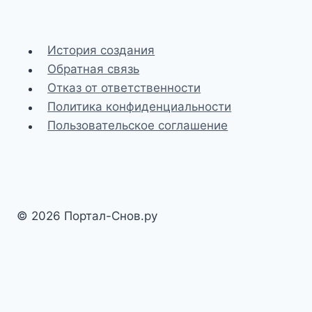
История создания
Обратная связь
Отказ от ответственности
Политика конфиденциальности
Пользовательское соглашение
© 2026 Портал-Снов.ру
Разработка и SEO-доработка сайта
sharifyanov.ru