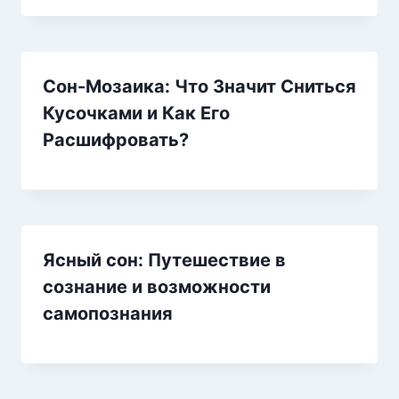
Сон-Мозаика: Что Значит Сниться
Кусочками и Как Его
Расшифровать?
Ясный сон: Путешествие в
сознание и возможности
самопознания