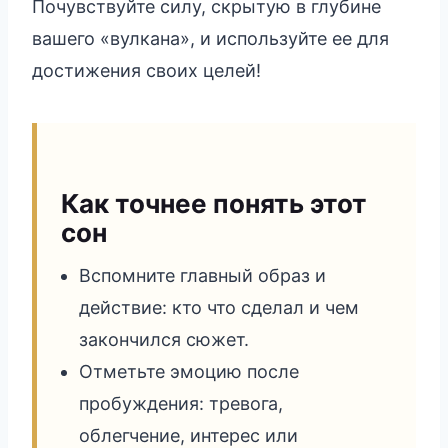
Почувствуйте силу, скрытую в глубине
вашего «вулкана», и используйте ее для
достижения своих целей!
Как точнее понять этот
сон
Вспомните главный образ и
действие: кто что сделал и чем
закончился сюжет.
Отметьте эмоцию после
пробуждения: тревога,
облегчение, интерес или