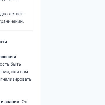
дно летает –
граничений.
сти
авыки и
ность быть
ении, или вам
игнализировать
 и знание
. Он