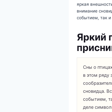
яркая внешность
внимание сновид
событием, так и
Яркий г
присни
Сны о птица
в этом ряду 
сообразител
сновидца. В
событием, та
деле символ