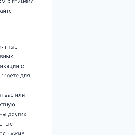
ом с птицей?
айте
иятные
ивных
икации с
кроете для
л вас или
иктную
ны других
ивные
под чужие