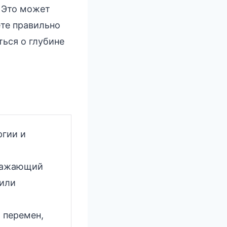
. Это может
ете правильно
ться о глубине
ргии и
тражающий
 или
 перемен,