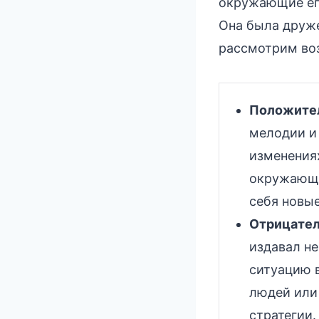
окружающие его
Она была друже
рассмотрим во
Положител
мелодии и 
изменения
окружающи
себя новы
Отрицател
издавал не
ситуацию 
людей или
стратегии