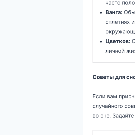
часто пол
Ванга:
Обыч
сплетнях 
окружающ
Цветков:
С
личной жи
Советы для сно
Если вам присн
случайного сов
во сне. Задайт