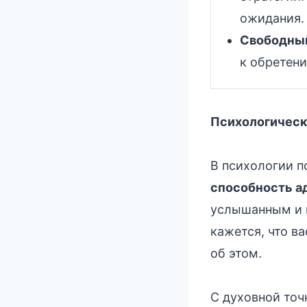
ожидания.
Свободный
к обретен
Психологическ
В психологии п
способность а
услышанным и п
кажется, что в
об этом.
С духовной точ