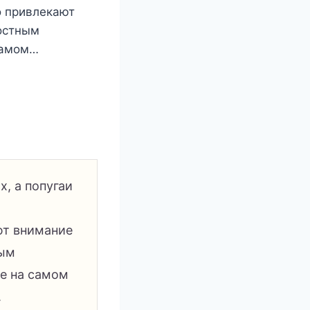
о привлекают
достным
 самом…
, а попугаи
ют внимание
ным
же на самом
.