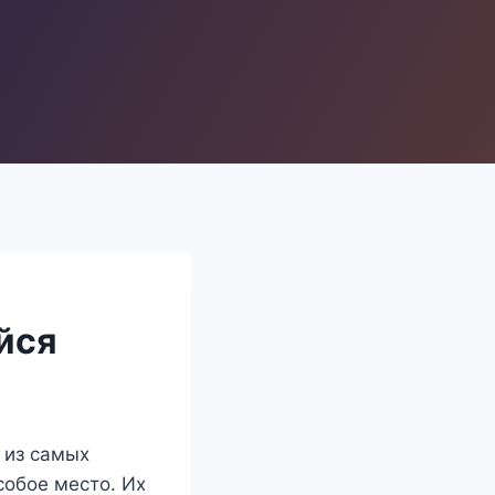
йся
 из самых
собое место. Их