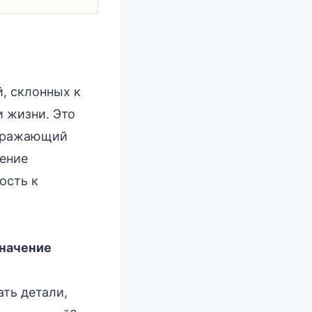
, склонных к
 жизни. Это
отражающий
мение
ость к
значение
ать детали,