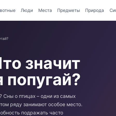
вотные
Люди
Места
Предметы
Природа
Си
угай?
Что значит
 попугай?
? Сны о птицах – одни из самых
этом ряду занимают особое место.
собность подражать часто