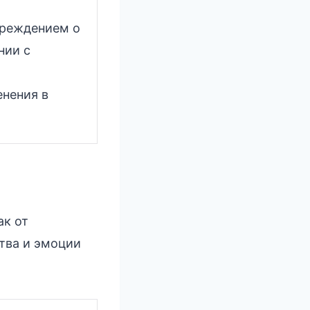
преждением о
нии с
енения в
ак от
тва и эмоции