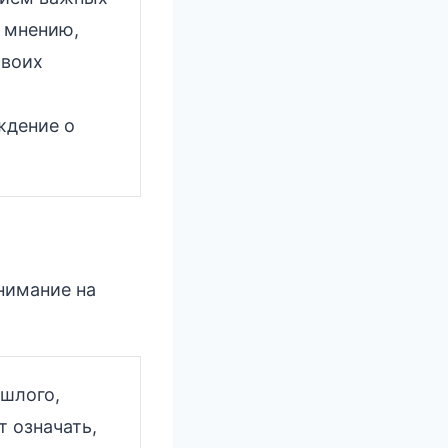
е мнению,
своих
ждение о
нимание на
шлого,
 означать,