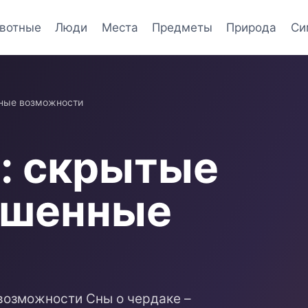
вотные
Люди
Места
Предметы
Природа
Си
нные возможности
е: скрытые
ошенные
возможности Сны о чердаке –