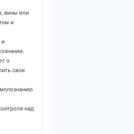
, вины или
том и
 и
сознании.
ет о
лить свои
амопознанию
контроля над