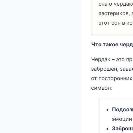
сна о чердак
эзотериков,
этот сон в к
Что такое чер
Чердак – это п
заброшен, зава
от посторонних
символ:
Подсоз
эмоции 
Заброш