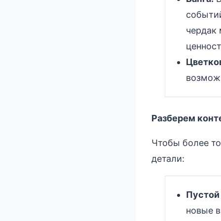
событий
чердак 
ценност
Цветко
возможн
Разберем конте
Чтобы более то
детали:
Пустой 
новые в