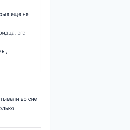
рые еще не
идца, его
мы,
ытывали во сне
олько