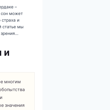
ердаке –
 сон может
 страха и
й статье мы
и зрения…
 и
ое многим
любопытства
ти
ые значения