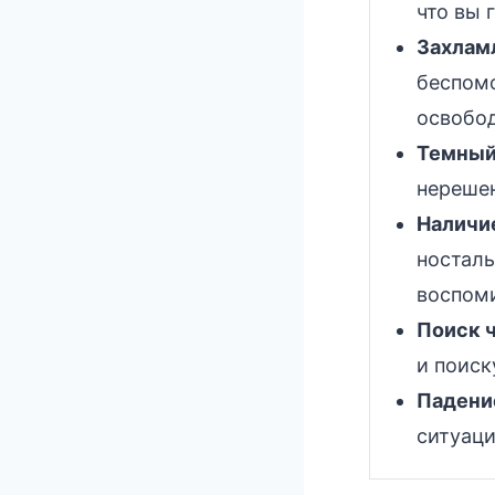
что вы 
Захлам
беспом
освобод
Темный
нерешен
Наличие
ностал
воспом
Поиск ч
и поиск
Падение
ситуаци