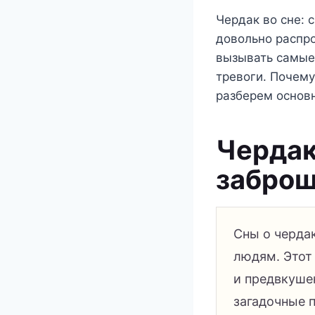
Чердак во сне: 
довольно распр
вызывать самые
тревоги. Почему
разберем основн
Чердак
заброш
Сны о черда
людям. Этот
и предвкушен
загадочные 