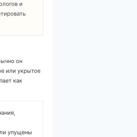
ологов и
етировать
бычно он
ое или укрытое
пает как
нания,
ли упущены