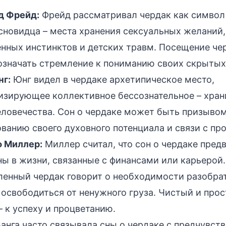
д Фрейд:
Фрейд рассматривал чердак как символ
сновидца – места хранения сексуальных желаний,
нных инстинктов и детских травм. Посещение чер
значать стремление к пониманию своих скрытых
нг:
Юнг видел в чердаке архетипическое место,
изирующее коллективное бессознательное – хра
еловечества. Сон о чердаке может быть призывом
ванию своего духовного потенциала и связи с п
 Миллер:
Миллер считал, что сон о чердаке пред
ы в жизни, связанные с финансами или карьерой.
енный чердак говорит о необходимости разобрат
 освободиться от ненужного груза. Чистый и про
– к успеху и процветанию.
анга часто связывала сны о чердаке с предчувст