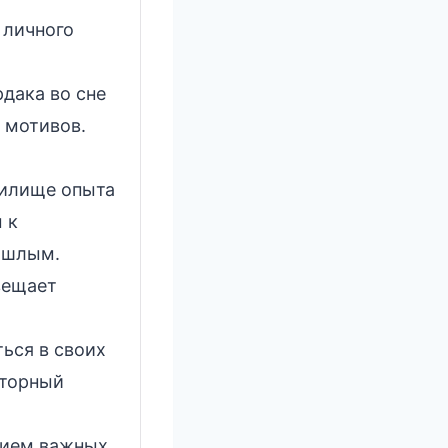
 личного
дака во сне
 мотивов.
нилище опыта
 к
рошлым.
вещает
ься в своих
сторный
вием важных