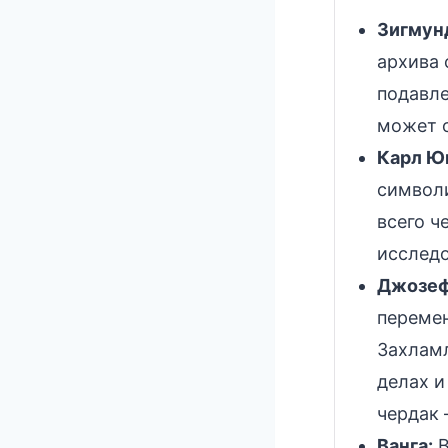
Зигмун
архива 
подавле
может о
Карл Ю
символ
всего ч
исследо
Джозеф
перемен
Захламл
делах и
чердак 
Ванга:
В