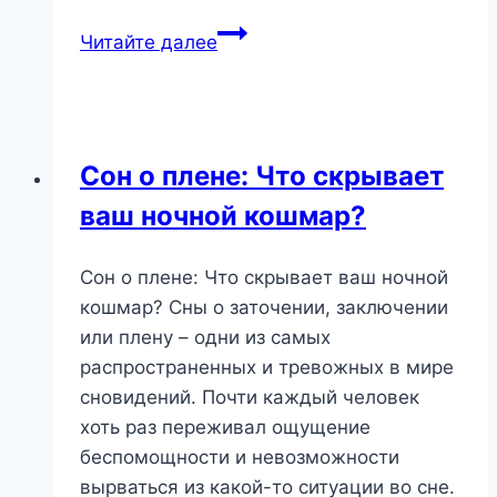
Сон
Читайте далее
тревог:
что
он
значит
Сон о плене: Что скрывает
и
ваш ночной кошмар?
как
его
понять?
Сон о плене: Что скрывает ваш ночной
кошмар? Сны о заточении, заключении
или плену – одни из самых
распространенных и тревожных в мире
сновидений. Почти каждый человек
хоть раз переживал ощущение
беспомощности и невозможности
вырваться из какой-то ситуации во сне.