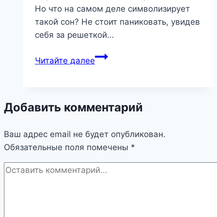
Но что на самом деле символизирует
такой сон? Не стоит паниковать, увидев
себя за решеткой…
Сон
Читайте далее
о
плене:
Что
Добавить комментарий
скрывает
ваш
Ваш адрес email не будет опубликован.
ночной
Обязательные поля помечены
кошмар?
*