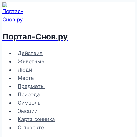
Перейти
к
содержимому
Портал-Снов.ру
Действия
Животные
Люди
Места
Предметы
Природа
Символы
Эмоции
Карта сонника
О проекте