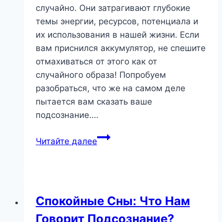
случайно. Они затрагивают глубокие
темы энергии, ресурсов, потенциала и
их использования в нашей жизни. Если
вам приснился аккумулятор, не спешите
отмахиваться от этого как от
случайного образа! Попробуем
разобраться, что же на самом деле
пытается вам сказать ваше
подсознание….
Аккумулятор
Читайте далее
во
сне:
зарядитесь
энергией
Спокойные Сны: Что Нам
или
Говорит Подсознание?
истощитесь?