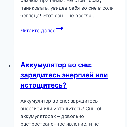
разным причинам. Не стоит сразу
паниковать, увидев себя во сне в роли
беглеца! Этот сон – не всегда…
Бегство
Читайте далее
во
сне:
что
оно
Аккумулятор во сне:
значит
зарядитесь энергией или
и
как
истощитесь?
понять
послание
Аккумулятор во сне: зарядитесь
подсознания
энергией или истощитесь? Сны об
аккумуляторах – довольно
распространенное явление, и не