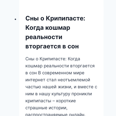
днях:
путешествие
Сны о Крипипасте:
в
Когда кошмар
глубины
подсознания
реальности
вторгается в сон
Сны о Крипипасте: Когда
кошмар реальности вторгается
в сон В современном мире
интернет стал неотъемлемой
частью нашей жизни, и вместе с
ним в нашу культуру проникли
крипипасты – короткие
страшные истории,
распространяемые онлайн.