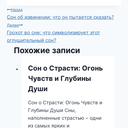
Навигация
Назад
Сон об извинении: что он пытается сказать?
по
Далее
Грохот во сне: что символизирует этот
записям
оглушительный сон?
Похожие записи
Сон о Страсти: Огонь
Чувств и Глубины
Души
Сон о Страсти: Огонь Чувств и
Глубины Души Сны,
наполненные страстью – одни
из самых ярких и