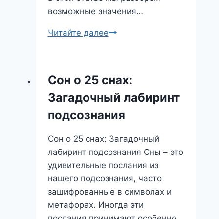
возможные значения…
Сон
Читайте далее
о
враге:
кто
Сон о 25 снах:
он
Загадочный лабиринт
в
вашем
подсознания
подсознании?
Сон о 25 снах: Загадочный
лабиринт подсознания Сны – это
удивительные послания из
нашего подсознания, часто
зашифрованные в символах и
метафорах. Иногда эти
послания принимают особенно