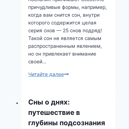
причудливые формы, например,
когда вам снится сон, внутри
которого содержится целая
серия снов — 25 снов подряд!
Такой сон не является самым
распространенным явлением,
но он привлекает внимание
своей…
Сон
Читайте далее
о
25
снах:
Сны о днях:
Загадочный
путешествие в
лабиринт
подсознания
глубины подсознания