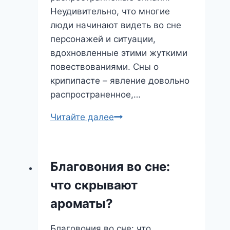
Неудивительно, что многие
люди начинают видеть во сне
персонажей и ситуации,
вдохновленные этими жуткими
повествованиями. Сны о
крипипасте – явление довольно
распространенное,…
Сны
Читайте далее
о
Крипипасте:
Когда
Благовония во сне:
кошмар
что скрывают
реальности
вторгается
ароматы?
в
сон
Благовония во сне: что