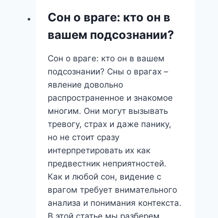
Огонь
Сон о враге: кто он в
Чувств
вашем подсознании?
и
Глубины
Сон о враге: кто он в вашем
Души
подсознании? Сны о врагах –
явление довольно
распространенное и знакомое
многим. Они могут вызывать
тревогу, страх и даже панику,
но не стоит сразу
интерпретировать их как
предвестник неприятностей.
Как и любой сон, видение с
врагом требует внимательного
анализа и понимания контекста.
В этой статье мы разберем