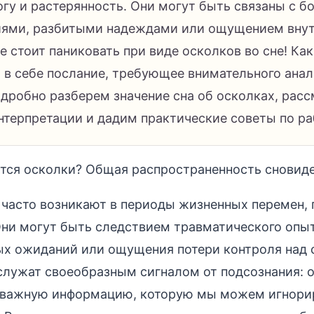
огу и растерянность. Они могут быть связаны с 
ями, разбитыми надеждами или ощущением вну
е стоит паниковать при виде осколков во сне! Ка
т в себе послание, требующее внимательного анал
одробно разберем значение сна об осколках, рас
нтерпретации и дадим практические советы по ра
тся осколки? Общая распространенность сновид
 часто возникают в периоды жизненных перемен, 
ни могут быть следствием травматического опыт
х ожиданий или ощущения потери контроля над 
лужат своеобразным сигналом от подсознания: о
с важную информацию, которую мы можем игнори