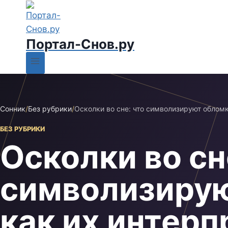
Портал-Снов.ру
Сонник
/
Без рубрики
/
Осколки во сне: что символизируют обломк
БЕЗ РУБРИКИ
Осколки во сн
символизирую
как их интер