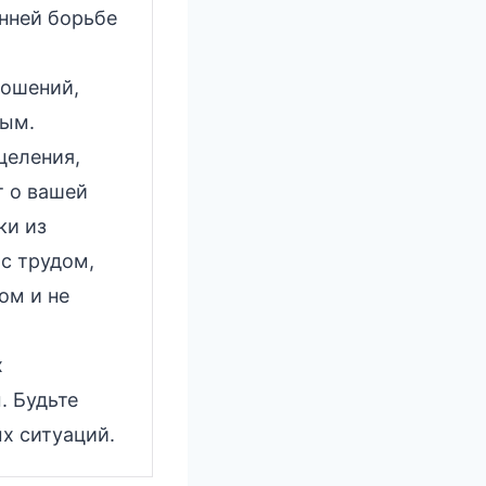
енней борьбе
ношений,
тым.
целения,
т о вашей
ки из
 с трудом,
ом и не
х
. Будьте
х ситуаций.