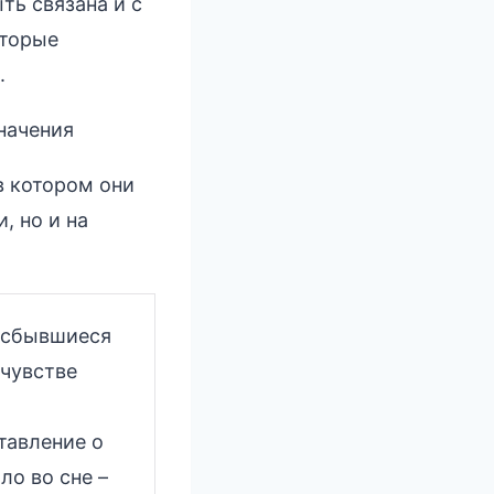
ть связана и с
оторые
.
начения
в котором они
, но и на
есбывшиеся
 чувстве
тавление о
ло во сне –