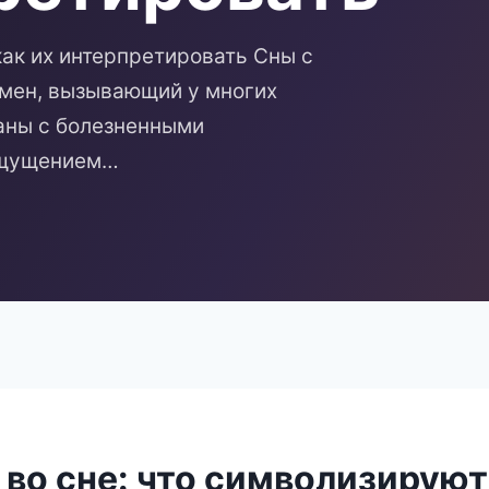
как их интерпретировать Сны с
мен, вызывающий у многих
заны с болезненными
ощущением…
 во сне: что символизируют