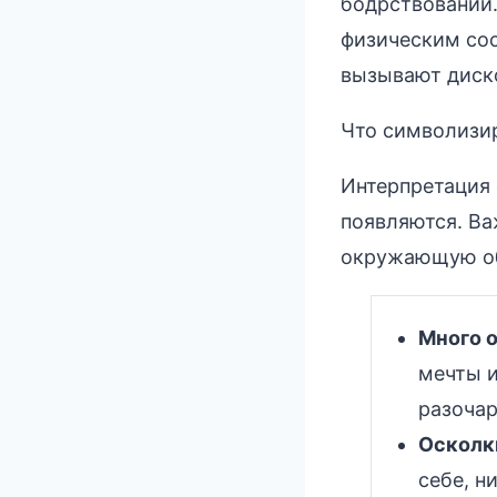
бодрствовании.
физическим сос
вызывают диско
Что символизир
Интерпретация 
появляются. Ва
окружающую обс
Много 
мечты и
разочар
Осколки
себе, н