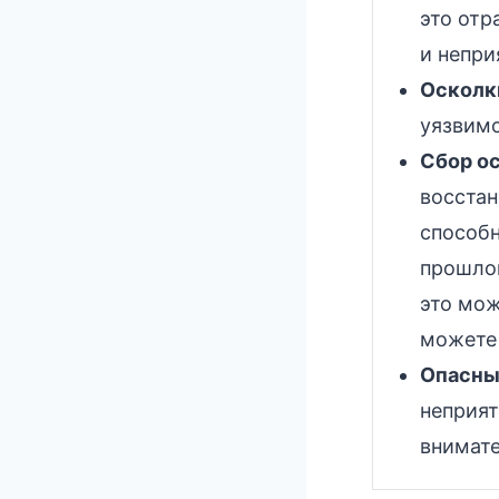
это отр
и непри
Осколк
уязвимо
Сбор о
восстан
способн
прошлог
это мож
можете 
Опасны
неприят
внимате