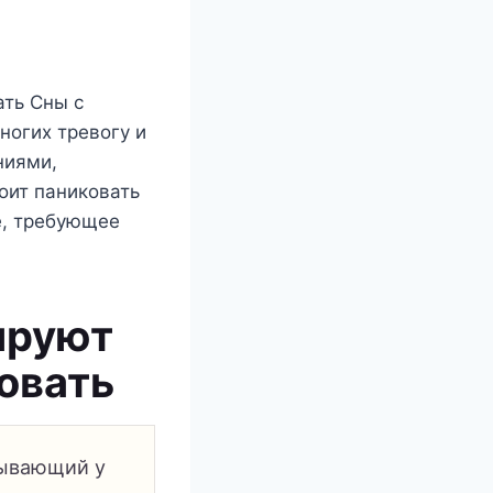
ать Сны с
огих тревогу и
ниями,
оит паниковать
ие, требующее
ируют
овать
зывающий у