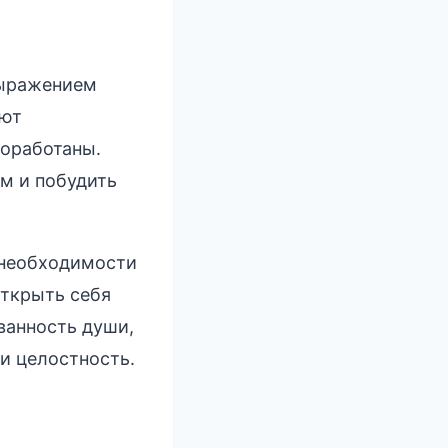
выражением
уют
оработаны.
м и побудить
 необходимости
открыть себя
ванность души,
и целостность.