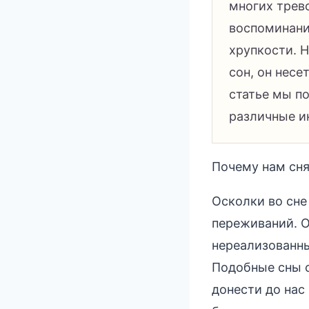
многих трев
воспоминани
хрупкости. Н
сон, он несе
статье мы п
различные и
Почему нам сня
Осколки во сне
переживаний. О
нереализованны
Подобные сны с
донести до на