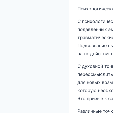
Психологически
С психологичес
подавленных эм
травматически
Подсознание пы
вас к действию
С духовной точ
переосмыслить 
для новых воз
которую необхо
Это призыв к с
Различные точк