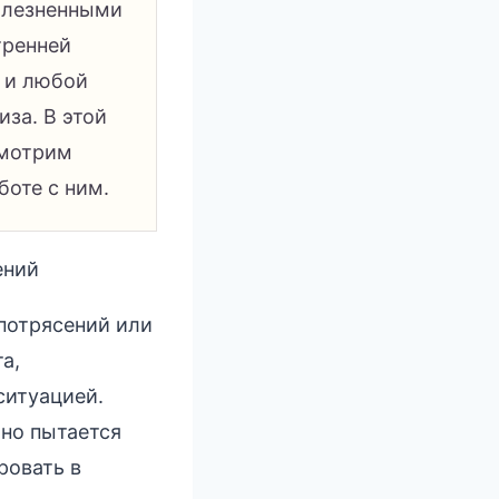
болезненными
тренней
к и любой
иза. В этой
смотрим
боте с ним.
ений
потрясений или
а,
ситуацией.
но пытается
ровать в