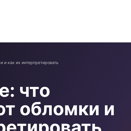
и и как их интерпретировать
е: что
т обломки и
претировать