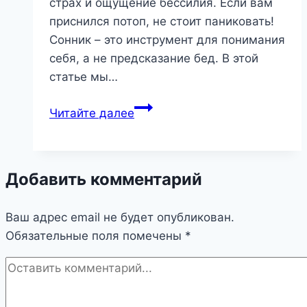
страх и ощущение бессилия. Если вам
приснился потоп, не стоит паниковать!
Сонник – это инструмент для понимания
себя, а не предсказание бед. В этой
статье мы…
Потоп
Читайте далее
во
сне:
что
Добавить комментарий
скрывается
за
Ваш адрес email не будет опубликован.
этой
Обязательные поля помечены
стихийной
*
силой?