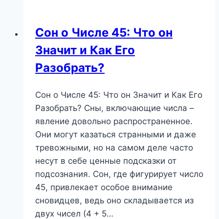
что
таит
Сон о Числе 45: Что он
в
Значит и Как Его
себе
этот
Разобрать?
могущественный
символ?
Сон о Числе 45: Что он Значит и Как Его
Разобрать? Сны, включающие числа –
явление довольно распространенное.
Они могут казаться странными и даже
тревожными, но на самом деле часто
несут в себе ценные подсказки от
подсознания. Сон, где фигурирует число
45, привлекает особое внимание
сновидцев, ведь оно складывается из
двух чисел (4 + 5…