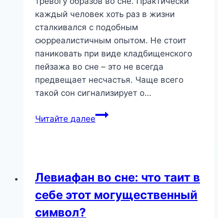
тревогу образов во сне. Практически
каждый человек хоть раз в жизни
сталкивался с подобным
сюрреалистичным опытом. Не стоит
паниковать при виде кладбищенского
пейзажа во сне – это не всегда
предвещает несчастья. Чаще всего
такой сон сигнализирует о…
Сон
Читайте далее
о
кладбище:
разгадываем
послания
Левиафан во сне: что таит в
бессознательного
себе этот могущественный
символ?