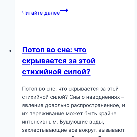
Сон
Читайте далее
о
Числе
45:
Что
Потоп во сне: что
он
скрывается за этой
Значит
и
стихийной силой?
Как
Его
Потоп во сне: что скрывается за этой
Разобрать?
стихийной силой? Сны о наводнениях –
явление довольно распространенное, и
их переживание может быть крайне
интенсивным. Бушующие воды,
захлестывающие все вокруг, вызывают