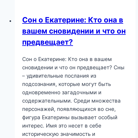
что
скрывает
Сон о Екатерине: Кто она в
этот
вашем сновидении и что он
скромный
символ?
предвещает?
Сон о Екатерине: Кто она в вашем
сновидении и что он предвещает? Сны
– удивительные послания из
подсознания, которые могут быть
одновременно загадочными и
содержательными. Среди множества
персонажей, появляющихся во сне,
фигура Екатерины вызывает особый
интерес. Имя это несет в себе
историческую значимость и