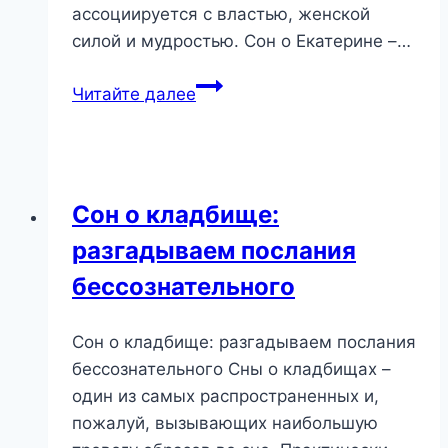
ассоциируется с властью, женской
силой и мудростью. Сон о Екатерине –…
Сон
Читайте далее
о
Екатерине:
Кто
она
Сон о кладбище:
в
разгадываем послания
вашем
сновидении
бессознательного
и
что
Сон о кладбище: разгадываем послания
он
бессознательного Сны о кладбищах –
предвещает?
один из самых распространенных и,
пожалуй, вызывающих наибольшую