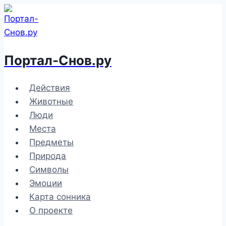
Перейти
к
содержимому
Портал-Снов.ру
Действия
Животные
Люди
Места
Предметы
Природа
Символы
Эмоции
Карта сонника
О проекте