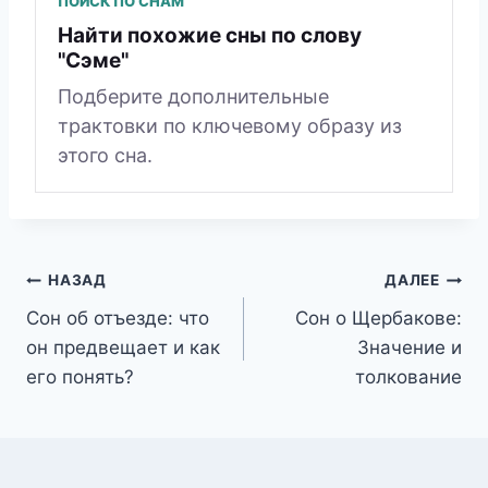
ПОИСК ПО СНАМ
Найти похожие сны по слову
"Сэме"
Подберите дополнительные
трактовки по ключевому образу из
этого сна.
Навигация
НАЗАД
ДАЛЕЕ
Сон об отъезде: что
Сон о Щербакове:
по
он предвещает и как
Значение и
записям
его понять?
толкование