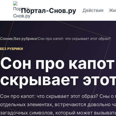
Перейти
Портал-Снов.ру
к
Действия
Жи
содержимому
Сонник
/
Без рубрики
/
Сон про капот: что скрывает этот образ?
БЕЗ РУБРИКИ
Сон про капот
скрывает этот
Сон про капот: что скрывает этот образ? Сны о
отдельных элементах, встречаются довольно час
загадочных символов, который может вызывать