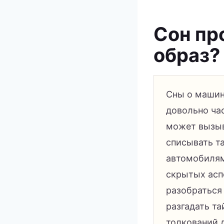
Сон про
образ?
Сны о машин
довольно час
может вызыв
списывать т
автомобилям
скрытых асп
разобраться
разгадать та
толкований 