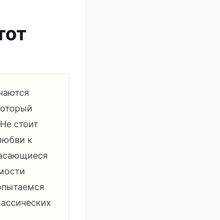
тот
ечаются
который
 Не стоит
любви к
касающиеся
имости
попытаемся
лассических