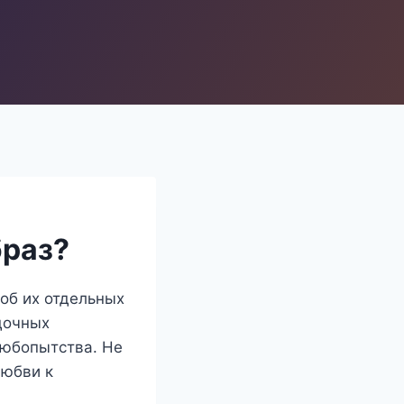
браз?
 об их отдельных
адочных
любопытства. Не
любви к