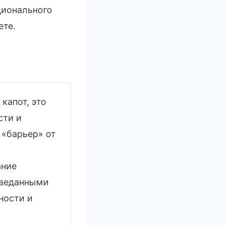
ционального
ете.
капот, это
сти и
 «барьер» от
ание
зведанными
ности и