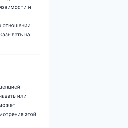
язвимости и
в отношении
указывать на
нцепцией
навать или
 может
мотрение этой