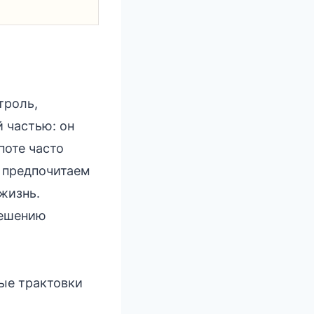
троль,
 частью: он
поте часто
и предпочитаем
жизнь.
решению
ные трактовки