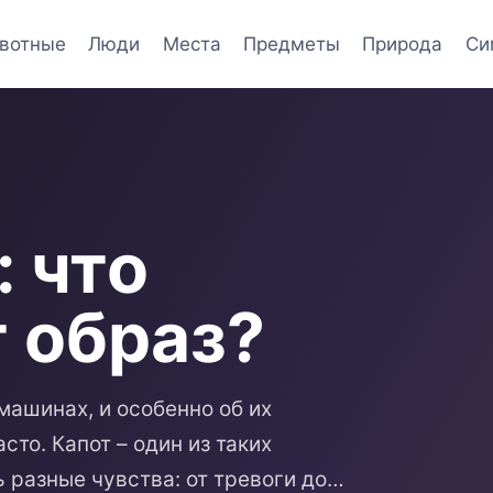
вотные
Люди
Места
Предметы
Природа
Си
: что
 образ?
 машинах, и особенно об их
то. Капот – один из таких
 разные чувства: от тревоги до…