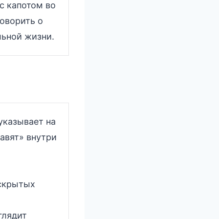
с капотом во
говорить о
льной жизни.
указывает на
авят» внутри
 скрытых
глядит