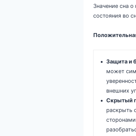
Значение сна о
состояния во сн
Положительная
Защита и 
может сим
уверенност
внешних уг
Скрытый п
раскрыть 
сторонами 
разобратьс