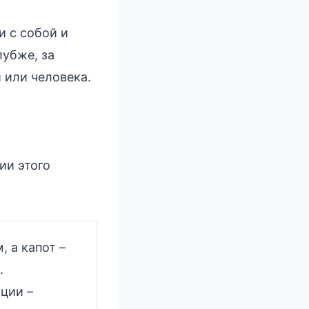
и с собой и
убже, за
 или человека.
ии этого
 а капот –
.
ции –