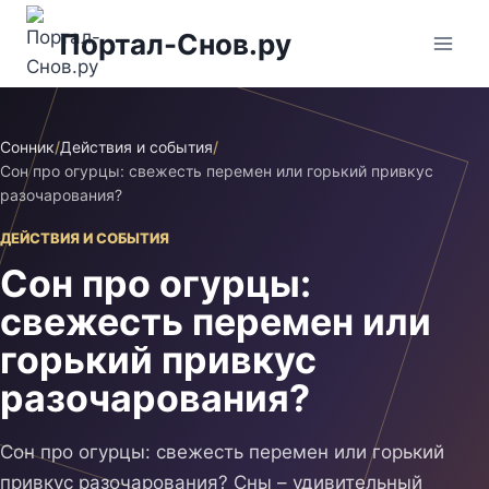
Перейти
Портал-Снов.ру
к
содержимому
Сонник
/
Действия и события
/
Сон про огурцы: свежесть перемен или горький привкус
разочарования?
ДЕЙСТВИЯ И СОБЫТИЯ
Сон про огурцы:
свежесть перемен или
горький привкус
разочарования?
Сон про огурцы: свежесть перемен или горький
привкус разочарования? Сны – удивительный