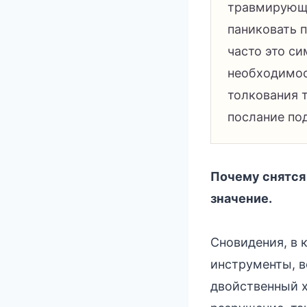
травмирующи
паниковать п
часто это си
необходимос
толкования т
послание по
Почему снятся
значение.
Сновидения, в 
инструменты, в
двойственный х