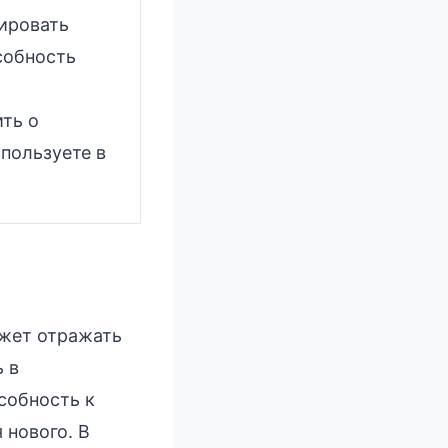
ировать
собность
ть о
пользуете в
ожет отражать
 в
собность к
 нового. В