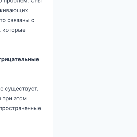
ию проблем. Сны
еживающих
то связаны с
, которые
отрицательные
е существует.
я при этом
аспространенные