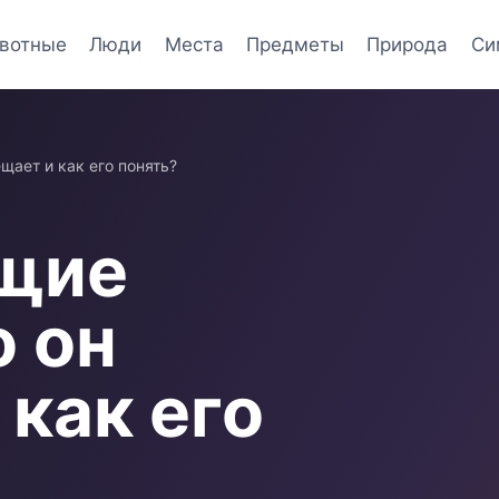
вотные
Люди
Места
Предметы
Природа
Си
щает и как его понять?
ущие
о он
как его