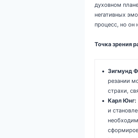
духовном плане
негативных эмо
процесс, но он
Точка зрения р
Зигмунд Ф
резании м
страхи, св
Карл Юнг:
и становл
необходим
сформиров