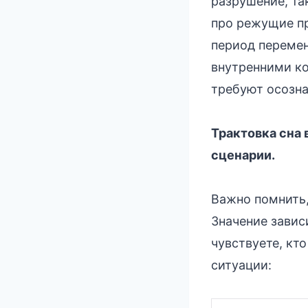
разрушение, та
про режущие п
период перемен
внутренними к
требуют осозна
Трактовка сна
сценарии.
Важно помнить,
Значение завис
чувствуете, кт
ситуации: