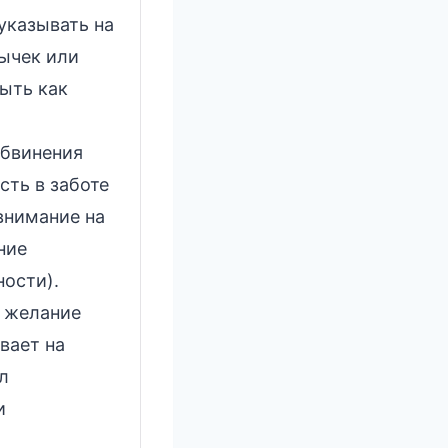
казывать на
вычек или
ыть как
обвинения
сть в заботе
внимание на
ние
ности).
 желание
вает на
л
и