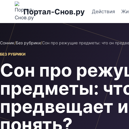
Перейти
Портал-Снов.ру
к
Действия
Жи
содержимому
Сонник
/
Без рубрики
/
Сон про режущие предметы: что он предве
БЕЗ РУБРИКИ
Сон про реж
предметы: чт
предвещает и 
понять?