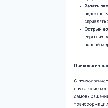
Резать ов
подготовку
справлятьс
Острый нож
скрытых во
полной ме
Психологическ
С психологичес
внутренние кон
самовыражении
трансформации 