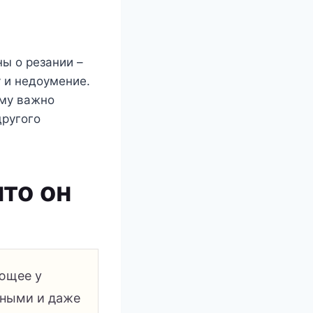
ы о резании –
 и недоумение.
ому важно
другого
то он
ающее у
тными и даже