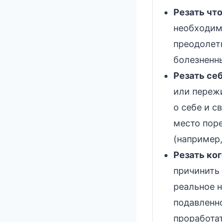
Резать что
необходимо
преодолет
болезненн
Резать себ
или пережи
о себе и 
место поре
(например,
Резать ког
причинить 
реальное 
подавленн
проработат