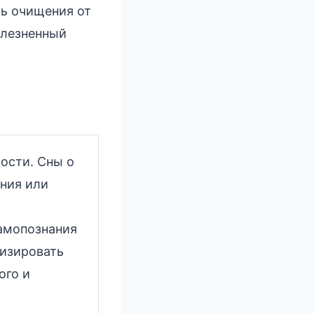
ть очищения от
олезненный
ости. Сны о
ния или
амопознания
изировать
ого и