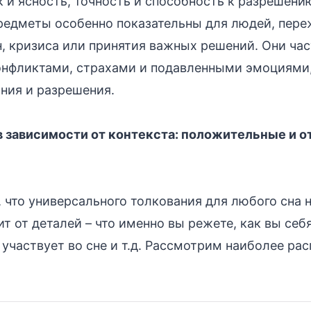
к и ясность, точность и способность к разрешен
редметы особенно показательны для людей, пер
, кризиса или принятия важных решений. Они час
онфликтами, страхами и подавленными эмоциями
ния и разрешения.
 в зависимости от контекста: положительные и 
 что универсального толкования для любого сна н
ит от деталей – что именно вы режете, как вы себ
о участвует во сне и т.д. Рассмотрим наиболее р