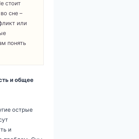
е стоит
во сне –
нфликт или
ые
ам понять
сть и общее
угие острые
сут
ть и