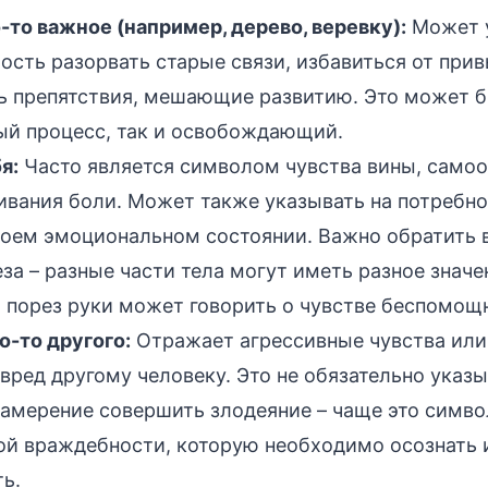
-то важное (например, дерево, веревку):
Может у
сть разорвать старые связи, избавиться от при
ь препятствия, мешающие развитию. Это может б
ый процесс, так и освобождающий.
я:
Часто является символом чувства вины, само
вания боли. Может также указывать на потребно
своем эмоциональном состоянии. Важно обратить 
за – разные части тела могут иметь разное значе
 порез руки может говорить о чувстве беспомощ
о-то другого:
Отражает агрессивные чувства или
вред другому человеку. Это не обязательно указы
намерение совершить злодеяние – чаще это симво
ой враждебности, которую необходимо осознать 
ь.