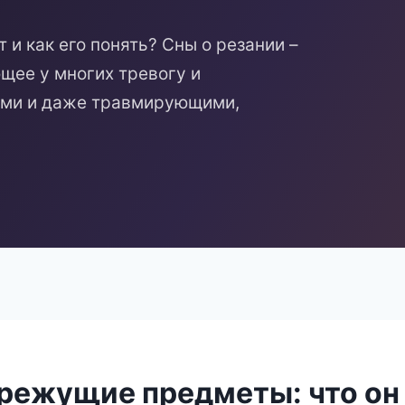
и как его понять? Сны о резании –
щее у многих тревогу и
ыми и даже травмирующими,
 режущие предметы: что он